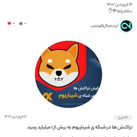
۱۴ فروردین ۱۴۰۲
سلام رفقا🌹✋
راه های...
۰
۰
ارزدیجیتال|کویننس
۱۲ فروردین ۱۴۰۲
#خبری
تراکنش ها در شبکه ی شیباریوم به بیش از ۱ میلیارد رسید