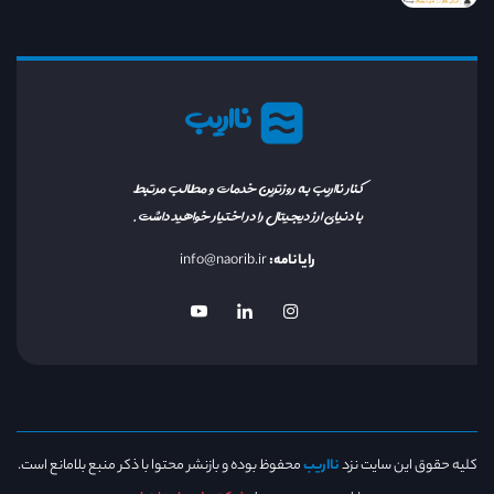
نااریب
کنار نااریب به روزترین خدمات و مطالب مرتبط
با دنیای ارز دیجیتال را در اختیار خواهید داشت.
رایانامه:
info@naorib.ir
کلیه حقوق این سایت نزد
نااریب
محفوظ بوده و بازنشر محتوا با ذکر منبع بلامانع است.