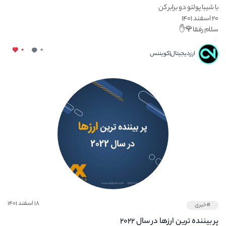
با شیبا پولتو دو برابر کن
۲۰ اسفند ۱۴۰۱
سلام رفقا🌹✋
راه...
۰
۰
ارزدیجیتال|کویننس
۱۸ اسفند ۱۴۰۱
#خبری
پر بیننده ترین ارزها در سال ۲۰۲۲