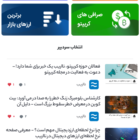
انتخاب سردبیر
فعالان حوزه کریپتو، نااریب یک خبر برای شما دارد! –
دعوت به فعالیت در مجله کریپتو
نااریب
۱
۱
کارشناس بلومبرگ زنگ خطر را به صدا در می آورد: بیت
کوین در معرض خطر سقوط بزرگ است - دلیل آن
چیست؟
نااریب
۰
۲
چرا نرخ لحظه‌ای ارزدیجیتال مهم است؟ - معرفی صفحه
نرخ لحظه‌ای ارز های دیجیتال در نااریب