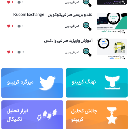
صرافی بین
۱
۱
نقد و بررسی صرافی‌کوکوین – Kucoin Exchange
صرافی بین
۱
۱
آموزش واریز به صرافی والکس
صرافی بین
۱
۰