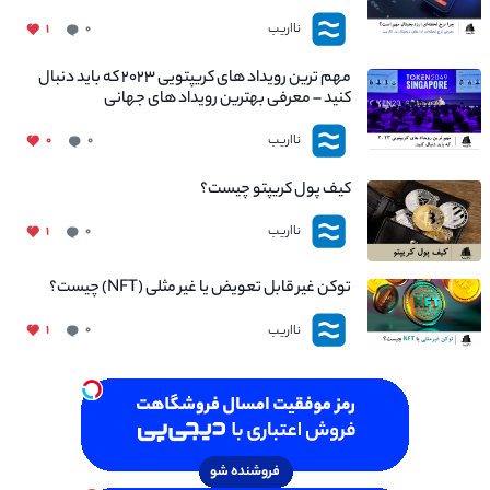
نااریب
۱
۰
مهم ترین رویداد های کریپتویی ۲۰۲۳ که باید دنبال
کنید – معرفی بهترین رویداد های جهانی
نااریب
۰
۰
کیف پول کریپتو چیست؟
نااریب
۱
۰
توکن غیر قابل تعویض یا غیر مثلی (NFT) چیست؟
نااریب
۱
۰