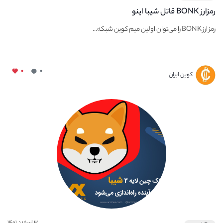
رمزارز BONK قاتل شیبا اینو
رمز ارز BONK را می‌توان اولین میم کوین شبکه...
۰
۰
کوین ایران
۳ اسفند ۱۴۰۱