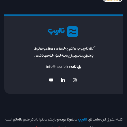
نااریب
کنار نااریب به روزترین خدمات و مطالب مرتبط
با دنیای ارز دیجیتال را در اختیار خواهید داشت.
رایانامه:
info@naorib.ir
کلیه حقوق این سایت نزد
نااریب
محفوظ بوده و بازنشر محتوا با ذکر منبع بلامانع است.