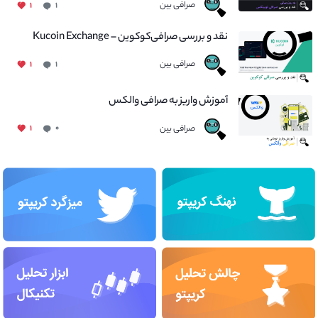
صرافی بین
۱
۱
نقد و بررسی صرافی‌کوکوین – Kucoin Exchange
صرافی بین
۱
۱
آموزش واریز به صرافی والکس
صرافی بین
۱
۰