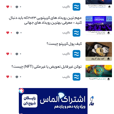
نااریب
۱
۰
مهم ترین رویداد های کریپتویی ۲۰۲۳ که باید دنبال
کنید – معرفی بهترین رویداد های جهانی
نااریب
۰
۰
کیف پول کریپتو چیست؟
نااریب
۱
۰
توکن غیر قابل تعویض یا غیر مثلی (NFT) چیست؟
نااریب
۱
۰