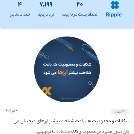
۴
۷,۱۹۹
۲۰
Ripple
تعداد پست در نااریب
نرخ بازدید
تعداد منابع
۴ تیر ۱۴۰۲
#خبری
شکایات و محدودیت ها، باعث شناخت بیشتر ارزهای دیجیتال می
شود
جان دیتون مدیر عامل مجموعه ی CryptoLaw.US در توییتی...