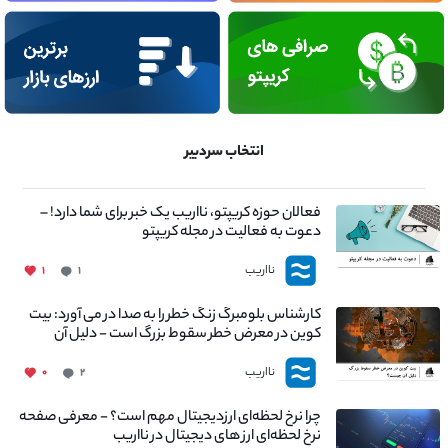
انتخاب سردبیر
فعالان حوزه کریپتو، نااریب یک خبر برای شما دارد! –
دعوت به فعالیت در مجله کریپتو
نااریب
۱
۱
کارشناس بلومبرگ زنگ خطر را به صدا در می آورد: بیت
کوین در معرض خطر سقوط بزرگ است - دلیل آن
چیست؟
نااریب
۰
۲
چرا نرخ لحظه‌ای ارزدیجیتال مهم است؟ - معرفی صفحه
نرخ لحظه‌ای ارز های دیجیتال در نااریب