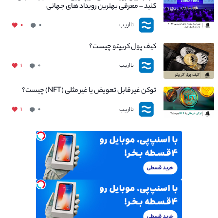
کنید – معرفی بهترین رویداد های جهانی
نااریب
۰
۰
کیف پول کریپتو چیست؟
نااریب
۱
۰
توکن غیر قابل تعویض یا غیر مثلی (NFT) چیست؟
نااریب
۱
۰