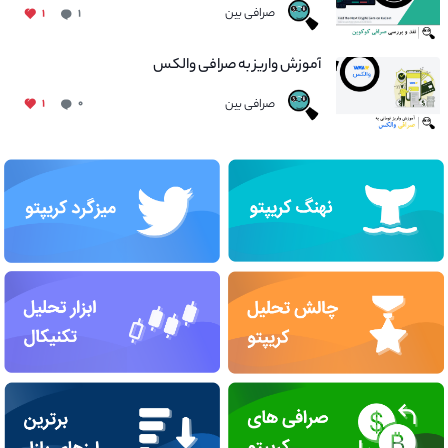
صرافی بین
۱
۱
آموزش واریز به صرافی والکس
صرافی بین
۱
۰