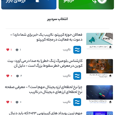
انتخاب سردبیر
فعالان حوزه کریپتو، نااریب یک خبر برای شما دارد! –
دعوت به فعالیت در مجله کریپتو
نااریب
۱
۱
کارشناس بلومبرگ زنگ خطر را به صدا در می آورد: بیت
کوین در معرض خطر سقوط بزرگ است - دلیل آن
چیست؟
نااریب
۰
۲
چرا نرخ لحظه‌ای ارزدیجیتال مهم است؟ - معرفی صفحه
نرخ لحظه‌ای ارز های دیجیتال در نااریب
نااریب
۱
۰
مهم ترین رویداد های کریپتویی ۲۰۲۳ که باید دنبال