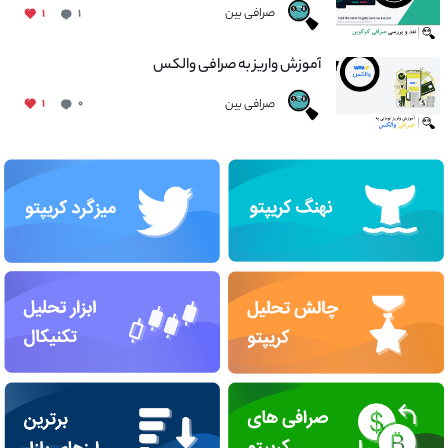
صرافی بین
۱
۱
آموزش واریز به صرافی والکس
صرافی بین
۱
۰