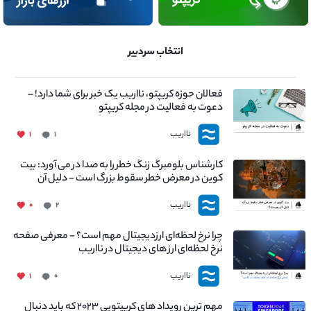
انتخاب سردبیر
فعالان حوزه کریپتو، نااریب یک خبر برای شما دارد! –
دعوت به فعالیت در مجله کریپتو
نااریب
۱
۱
کارشناس بلومبرگ زنگ خطر را به صدا در می آورد: بیت
کوین در معرض خطر سقوط بزرگ است - دلیل آن
چیست؟
نااریب
۰
۲
چرا نرخ لحظه‌ای ارزدیجیتال مهم است؟ - معرفی صفحه
نرخ لحظه‌ای ارز های دیجیتال در نااریب
نااریب
۱
۰
مهم ترین رویداد های کریپتویی ۲۰۲۳ که باید دنبال