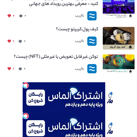
کنید – معرفی بهترین رویداد های جهانی
نااریب
۰
۰
کیف پول کریپتو چیست؟
نااریب
۱
۰
توکن غیر قابل تعویض یا غیر مثلی (NFT) چیست؟
نااریب
۱
۰