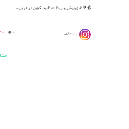
💰🔰طبق پیش بینی Plan B بیت کوین در اخر این...
۰
۰
اینستاگرام
مشاه