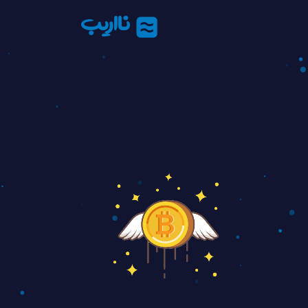
نااریب