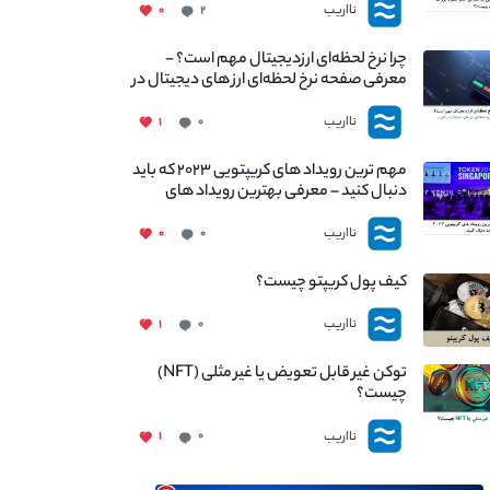
نااریب
۰
۲
چرا نرخ لحظه‌ای ارزدیجیتال مهم است؟ -
معرفی صفحه نرخ لحظه‌ای ارز های دیجیتال در
نااریب
نااریب
۱
۰
مهم ترین رویداد های کریپتویی ۲۰۲۳ که باید
دنبال کنید – معرفی بهترین رویداد های
جهانی
نااریب
۰
۰
کیف پول کریپتو چیست؟
نااریب
۱
۰
توکن غیر قابل تعویض یا غیر مثلی (NFT)
چیست؟
نااریب
۱
۰