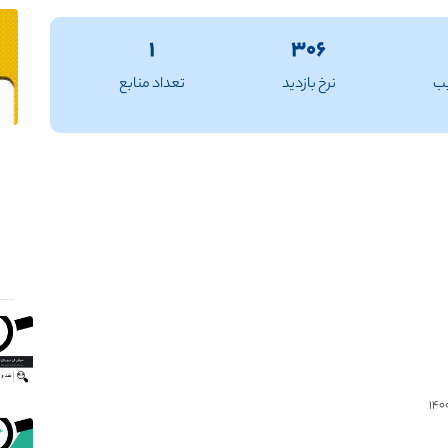
۱
۳۰۶
یب
نرخ بازدید
تعداد منابع