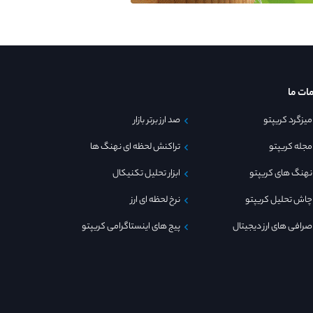
ات ما
میزگرد کریپتو
صد ارز برتر بازار
مجله کریپتو
تراکنش لحظه ای نهنگ ها
نهنگ های کریپتو
ابزار تحلیل تکنیکال
چاش تحلیل کریپتو
نرخ لحظه ای ارز
صرافی های ارز دیجیتال
پیج های اینستاگرامی کریپتو