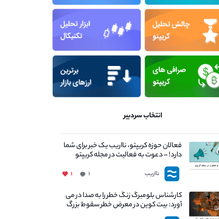
انتخاب سردبیر
فعالان حوزه کریپتو، نااریب یک خبر برای شما
دارد! – دعوت به فعالیت در مجله کریپتو
نااریب
۱
۱
کارشناس بلومبرگ زنگ خطر را به صدا در می
آورد: بیت کوین در معرض خطر سقوط بزرگ
است - دلیل آن چیست؟