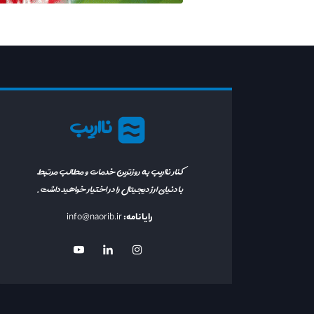
نااریب
کنار نااریب به روزترین خدمات و مطالب مرتبط
با دنیای ارز دیجیتال را در اختیار خواهید داشت.
رایانامه:
info@naorib.ir