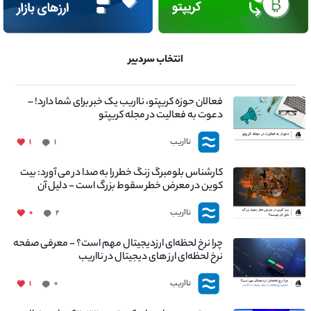
انتخاب سردبیر
فعالان حوزه کریپتو، نااریب یک خبر برای شما دارد! –
دعوت به فعالیت در مجله کریپتو
نااریب
۱
۱
کارشناس بلومبرگ زنگ خطر را به صدا در می آورد: بیت
کوین در معرض خطر سقوط بزرگ است - دلیل آن
چیست؟
نااریب
۰
۲
چرا نرخ لحظه‌ای ارزدیجیتال مهم است؟ - معرفی صفحه
نرخ لحظه‌ای ارز های دیجیتال در نااریب
نااریب
۱
۰