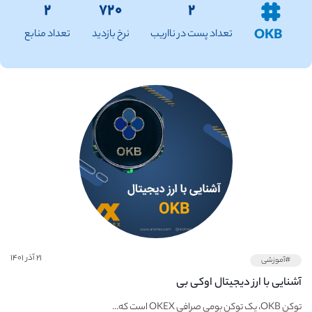
۲
۷۲۰
۲
OKB
تعداد پست در نااریب
نرخ بازدید
تعداد منابع
۲۱ آذر ۱۴۰۱
#آموزشی
آشنایی با ارز دیجیتال اوکی بی
توکن OKB، یک توکن بومی صرافی OKEX است که...