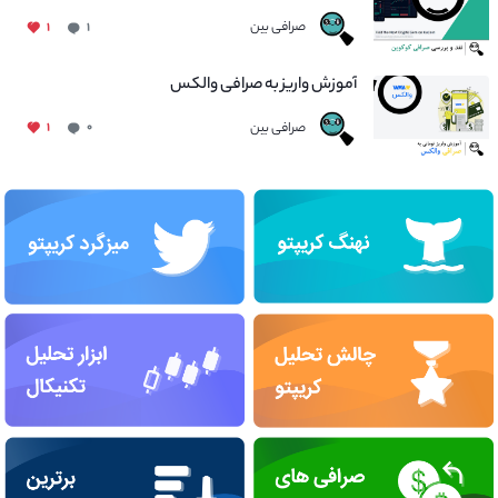
صرافی بین
۱
۱
آموزش واریز به صرافی والکس
صرافی بین
۱
۰