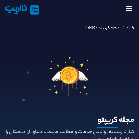
نااریب
خانه
/
مجله کریپتو
/OKB
مجله
کریپتو
کنار نااریب به روزترین خدمات و مطالب مرتبط با دنیای ارز دیجیتال را