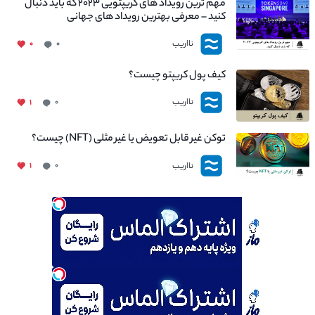
مهم ترین رویداد های کریپتویی ۲۰۲۳ که باید دنبال
کنید – معرفی بهترین رویداد های جهانی
نااریب
۰
۰
کیف پول کریپتو چیست؟
نااریب
۱
۰
توکن غیر قابل تعویض یا غیر مثلی (NFT) چیست؟
نااریب
۱
۰