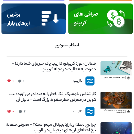
انتخاب سردبیر
فعالان حوزه کریپتو، نااریب یک خبر برای شما دارد! –
دعوت به فعالیت در مجله کریپتو
نااریب
۱
۱
کارشناس بلومبرگ زنگ خطر را به صدا در می آورد: بیت
کوین در معرض خطر سقوط بزرگ است - دلیل آن
چیست؟
نااریب
۰
۲
چرا نرخ لحظه‌ای ارزدیجیتال مهم است؟ - معرفی صفحه
نرخ لحظه‌ای ارز های دیجیتال در نااریب