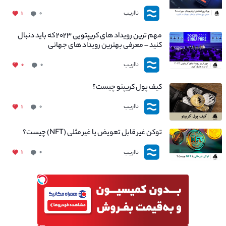
نااریب
۱
۰
مهم ترین رویداد های کریپتویی ۲۰۲۳ که باید دنبال
کنید – معرفی بهترین رویداد های جهانی
نااریب
۰
۰
کیف پول کریپتو چیست؟
نااریب
۱
۰
توکن غیر قابل تعویض یا غیر مثلی (NFT) چیست؟
نااریب
۱
۰