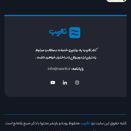
نااریب
کنار نااریب به روزترین خدمات و مطالب مرتبط
با دنیای ارز دیجیتال را در اختیار خواهید داشت.
رایانامه:
info@naorib.ir
کلیه حقوق این سایت نزد
نااریب
محفوظ بوده و بازنشر محتوا با ذکر منبع بلامانع است.