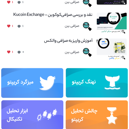
صرافی بین
۱
۱
نقد و بررسی صرافی‌کوکوین – Kucoin Exchange
صرافی بین
۱
۱
آموزش واریز به صرافی والکس
صرافی بین
۱
۰