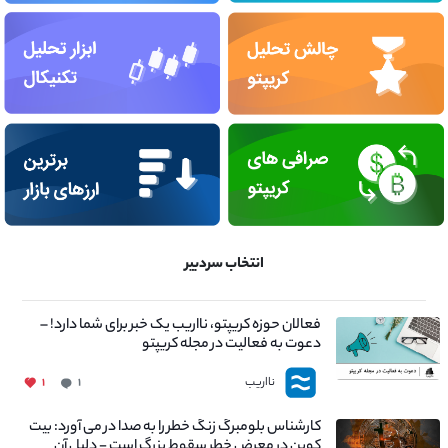
انتخاب سردبیر
فعالان حوزه کریپتو، نااریب یک خبر برای شما دارد! –
دعوت به فعالیت در مجله کریپتو
نااریب
۱
۱
کارشناس بلومبرگ زنگ خطر را به صدا در می آورد: بیت
کوین در معرض خطر سقوط بزرگ است - دلیل آن