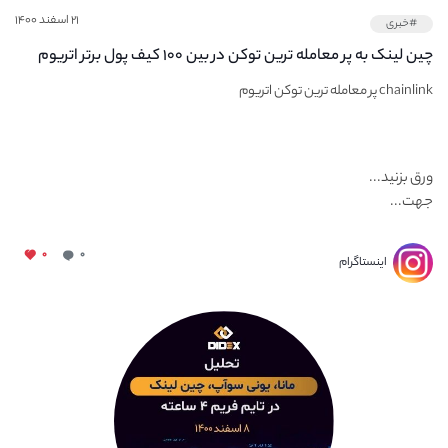
۲۱ اسفند ۱۴۰۰
#خبری
چین لینک به پر معامله ترین توکن در بین ۱۰۰ کیف پول برتر اتریوم
تبدیل شد
chainlink پر معامله ترین توکن اتریوم
ورق بزنید...
جهت...
۰
۰
اینستاگرام