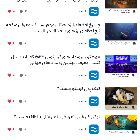
چیست؟
نااریب
۰
۲
چرا نرخ لحظه‌ای ارزدیجیتال مهم است؟ - معرفی صفحه
نرخ لحظه‌ای ارز های دیجیتال در نااریب
نااریب
۱
۰
مهم ترین رویداد های کریپتویی ۲۰۲۳ که باید دنبال
کنید – معرفی بهترین رویداد های جهانی
نااریب
۰
۰
کیف پول کریپتو چیست؟
نااریب
۱
۰
توکن غیر قابل تعویض یا غیر مثلی (NFT) چیست؟
نااریب
۱
۰