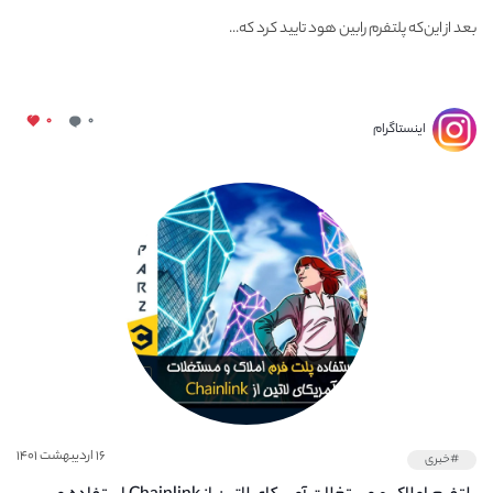
بعد از این‎‎که پلتفرم رابین هود تایید کرد که...
۰
۰
اینستاگرام
۱۶ اردیبهشت ۱۴۰۱
#خبری