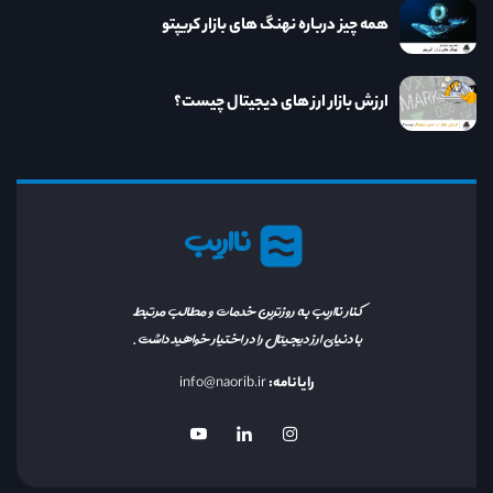
همه چیز درباره نهنگ های بازار کریپتو
ارزش بازار ارز های دیجیتال چیست؟
نااریب
کنار نااریب به روزترین خدمات و مطالب مرتبط
با دنیای ارز دیجیتال را در اختیار خواهید داشت.
رایانامه:
info@naorib.ir