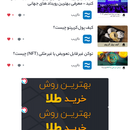
کنید – معرفی بهترین رویداد های جهانی
نااریب
۰
۰
کیف پول کریپتو چیست؟
نااریب
۱
۰
توکن غیر قابل تعویض یا غیر مثلی (NFT) چیست؟
نااریب
۱
۰