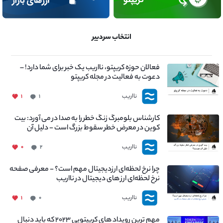
انتخاب سردبیر
فعالان حوزه کریپتو، نااریب یک خبر برای شما دارد! –
دعوت به فعالیت در مجله کریپتو
نااریب
۱
۱
کارشناس بلومبرگ زنگ خطر را به صدا در می آورد: بیت
کوین در معرض خطر سقوط بزرگ است - دلیل آن
چیست؟
نااریب
۰
۲
چرا نرخ لحظه‌ای ارزدیجیتال مهم است؟ - معرفی صفحه
نرخ لحظه‌ای ارز های دیجیتال در نااریب
نااریب
۱
۰
مهم ترین رویداد های کریپتویی ۲۰۲۳ که باید دنبال