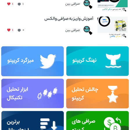
صرافی بین
۱
۱
آموزش واریز به صرافی والکس
صرافی بین
۱
۰