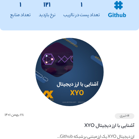
۱
۱۲۱
۱
Github
تعداد پست در نااریب
نرخ بازدید
تعداد منابع
۲۸ بهمن ۱۴۰۱
#خبری
آشنایی با ارز دیجیتال XYO
ارز دیجیتال XYO یک ارز مبتنی بر شبکه Github...