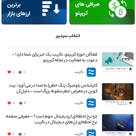
انتخاب سردبیر
فعالان حوزه کریپتو، نااریب یک خبر برای شما دارد! –
دعوت به فعالیت در مجله کریپتو
نااریب
۱
۱
کارشناس بلومبرگ زنگ خطر را به صدا در می آورد: بیت
کوین در معرض خطر سقوط بزرگ است - دلیل آن
چیست؟
نااریب
۰
۲
چرا نرخ لحظه‌ای ارزدیجیتال مهم است؟ - معرفی صفحه
نرخ لحظه‌ای ارز های دیجیتال در نااریب
نااریب
۱
۰