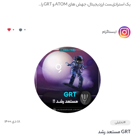
یک استراتژیست ارزدیجیتال، جهش های ATOM و GRT را...
۰
۰
اینستاگرام
۱۸ دی ۱۴۰۰
#تحلیلی
GRT مستعد رشد