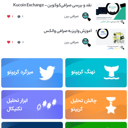
نقد و بررسی صرافی‌کوکوین – Kucoin Exchange
صرافی بین
۱
۱
آموزش واریز به صرافی والکس
صرافی بین
۱
۰