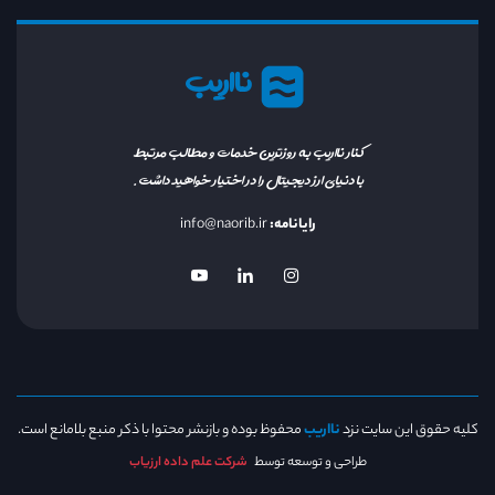
نااریب
کنار نااریب به روزترین خدمات و مطالب مرتبط
با دنیای ارز دیجیتال را در اختیار خواهید داشت.
رایانامه:
info@naorib.ir
کلیه حقوق این سایت نزد
نااریب
محفوظ بوده و بازنشر محتوا با ذکر منبع بلامانع است.
طراحی و توسعه توسط
شرکت علم داده ارزیاب