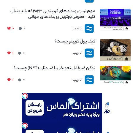
مهم ترین رویداد های کریپتویی ۲۰۲۳ که باید دنبال
کنید – معرفی بهترین رویداد های جهانی
نااریب
۰
۰
کیف پول کریپتو چیست؟
نااریب
۱
۰
توکن غیر قابل تعویض یا غیر مثلی (NFT) چیست؟
نااریب
۱
۰