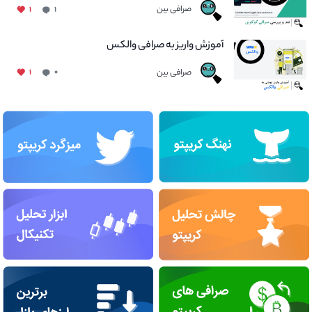
صرافی بین
۱
۱
آموزش واریز به صرافی والکس
صرافی بین
۱
۰