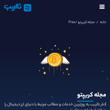
نااریب
خانه
/
مجله کریپتو
/Frax
مجله
کریپتو
کنار نااریب به روزترین خدمات و مطالب مرتبط با دنیای ارز دیجیتال را