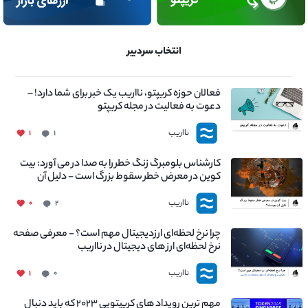
انتخاب سردبیر
فعالان حوزه کریپتو، نااریب یک خبر برای شما دارد! –
دعوت به فعالیت در مجله کریپتو
نااریب
۱
۱
کارشناس بلومبرگ زنگ خطر را به صدا در می آورد: بیت
کوین در معرض خطر سقوط بزرگ است - دلیل آن
چیست؟
نااریب
۰
۲
چرا نرخ لحظه‌ای ارزدیجیتال مهم است؟ - معرفی صفحه
نرخ لحظه‌ای ارز های دیجیتال در نااریب
نااریب
۱
۰
مهم ترین رویداد های کریپتویی ۲۰۲۳ که باید دنبال