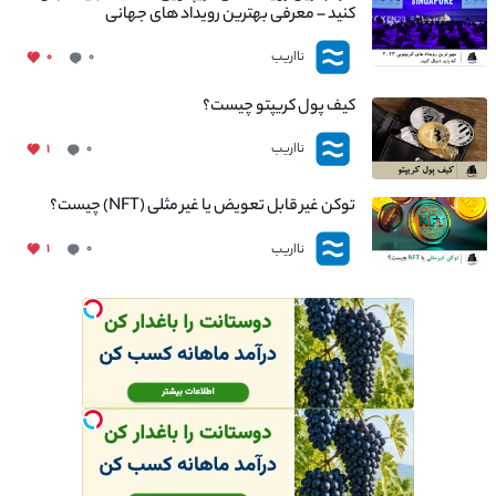
کنید – معرفی بهترین رویداد های جهانی
نااریب
۰
۰
کیف پول کریپتو چیست؟
نااریب
۱
۰
توکن غیر قابل تعویض یا غیر مثلی (NFT) چیست؟
نااریب
۱
۰