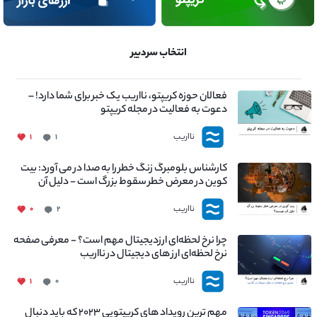
انتخاب سردبیر
فعالان حوزه کریپتو، نااریب یک خبر برای شما دارد! –
دعوت به فعالیت در مجله کریپتو
نااریب
۱
۱
کارشناس بلومبرگ زنگ خطر را به صدا در می آورد: بیت
کوین در معرض خطر سقوط بزرگ است - دلیل آن
چیست؟
نااریب
۰
۲
چرا نرخ لحظه‌ای ارزدیجیتال مهم است؟ - معرفی صفحه
نرخ لحظه‌ای ارز های دیجیتال در نااریب
نااریب
۱
۰
مهم ترین رویداد های کریپتویی ۲۰۲۳ که باید دنبال