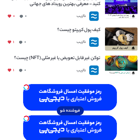
کنید – معرفی بهترین رویداد های جهانی
نااریب
۰
۰
کیف پول کریپتو چیست؟
نااریب
۱
۰
توکن غیر قابل تعویض یا غیر مثلی (NFT) چیست؟
نااریب
۱
۰