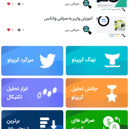
صرافی بین
۱
۱
آموزش واریز به صرافی والکس
صرافی بین
۱
۰