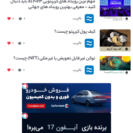
مهم ترین رویداد های کریپتویی ۲۰۲۳ که باید دنبال
کنید – معرفی بهترین رویداد های جهانی
نااریب
۰
۰
کیف پول کریپتو چیست؟
نااریب
۱
۰
توکن غیر قابل تعویض یا غیر مثلی (NFT) چیست؟
نااریب
۱
۰