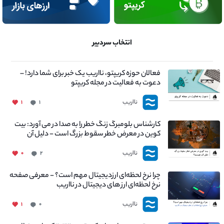
انتخاب سردبیر
فعالان حوزه کریپتو، نااریب یک خبر برای شما دارد! –
دعوت به فعالیت در مجله کریپتو
نااریب
۱
۱
کارشناس بلومبرگ زنگ خطر را به صدا در می آورد: بیت
کوین در معرض خطر سقوط بزرگ است - دلیل آن
چیست؟
نااریب
۰
۲
چرا نرخ لحظه‌ای ارزدیجیتال مهم است؟ - معرفی صفحه
نرخ لحظه‌ای ارز های دیجیتال در نااریب
نااریب
۱
۰