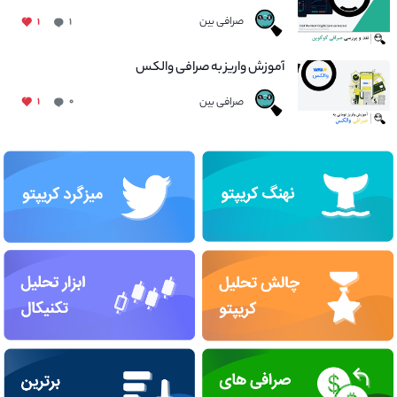
صرافی بین
۱
۱
آموزش واریز به صرافی والکس
صرافی بین
۱
۰