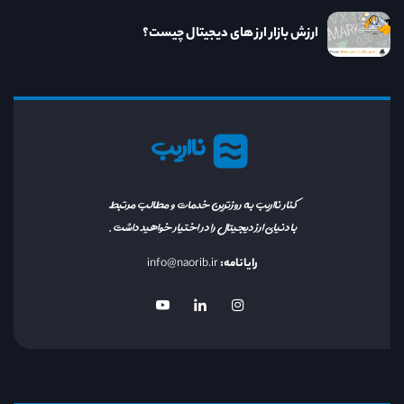
ارزش بازار ارز های دیجیتال چیست؟
نااریب
کنار نااریب به روزترین خدمات و مطالب مرتبط
با دنیای ارز دیجیتال را در اختیار خواهید داشت.
رایانامه:
info@naorib.ir