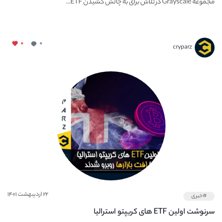
مجموعه Grayscale در تلاش برای به چالش کشیدن ETF...
۰
۰
cryparz
۲۲ اردیبهشت ۱۴۰۱
#خبری
سرنوشت اولین ETF های کریپتو استرالیا