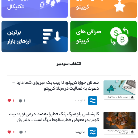
انتخاب سردبیر
فعالان حوزه کریپتو، نااریب یک خبر برای شما دارد! –
دعوت به فعالیت در مجله کریپتو
نااریب
۱
۱
کارشناس بلومبرگ زنگ خطر را به صدا در می آورد: بیت
کوین در معرض خطر سقوط بزرگ است - دلیل آن
چیست؟
نااریب
۰
۲