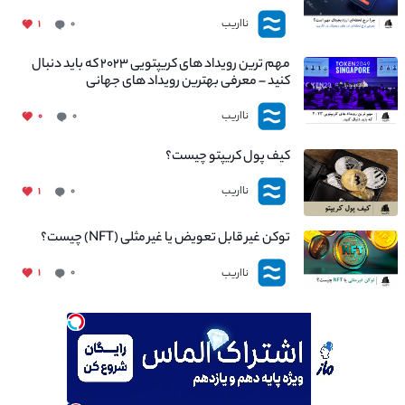
نااریب
۱
۰
مهم ترین رویداد های کریپتویی ۲۰۲۳ که باید دنبال
کنید – معرفی بهترین رویداد های جهانی
نااریب
۰
۰
کیف پول کریپتو چیست؟
نااریب
۱
۰
توکن غیر قابل تعویض یا غیر مثلی (NFT) چیست؟
نااریب
۱
۰