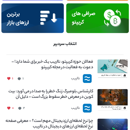
انتخاب سردبیر
فعالان حوزه کریپتو، نااریب یک خبر برای شما دارد! –
دعوت به فعالیت در مجله کریپتو
نااریب
۱
۱
کارشناس بلومبرگ زنگ خطر را به صدا در می آورد: بیت
کوین در معرض خطر سقوط بزرگ است - دلیل آن
چیست؟
نااریب
۰
۲
چرا نرخ لحظه‌ای ارزدیجیتال مهم است؟ - معرفی صفحه
نرخ لحظه‌ای ارز های دیجیتال در نااریب