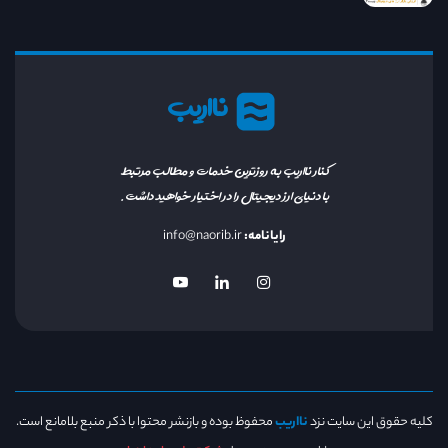
نااریب
کنار نااریب به روزترین خدمات و مطالب مرتبط
با دنیای ارز دیجیتال را در اختیار خواهید داشت.
رایانامه:
info@naorib.ir
کلیه حقوق این سایت نزد
نااریب
محفوظ بوده و بازنشر محتوا با ذکر منبع بلامانع است.