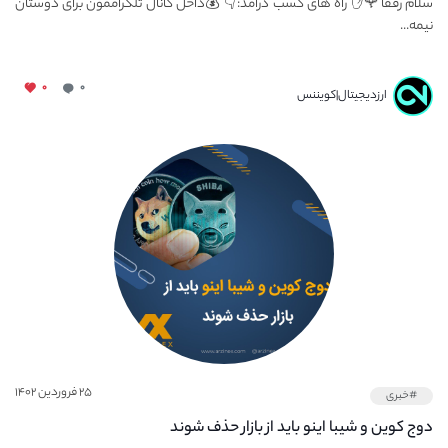
سلام رفقا🌹✋ راه های کسب درآمد:👇 💰داخل کانال تلگراممون برای دوستان
نیمه...
۰
۰
ارزدیجیتال|کویننس
۲۵ فروردین ۱۴۰۲
#خبری
دوج کوین و شیبا اینو باید از بازار حذف شوند