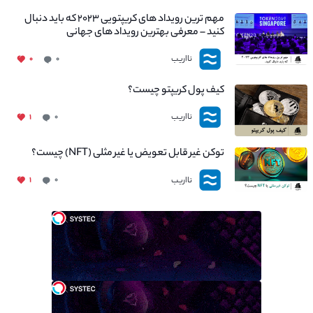
مهم ترین رویداد های کریپتویی ۲۰۲۳ که باید دنبال
کنید – معرفی بهترین رویداد های جهانی
نااریب
۰
۰
کیف پول کریپتو چیست؟
نااریب
۱
۰
توکن غیر قابل تعویض یا غیر مثلی (NFT) چیست؟
نااریب
۱
۰