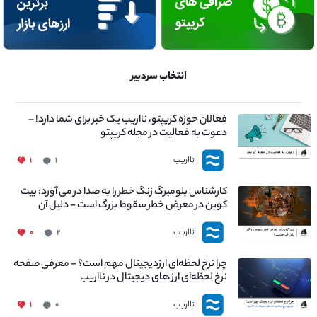
انتخاب سردبیر
فعالان حوزه کریپتو، نااریب یک خبر برای شما دارد! –
دعوت به فعالیت در مجله کریپتو
نااریب
۱
۱
کارشناس بلومبرگ زنگ خطر را به صدا در می آورد: بیت
کوین در معرض خطر سقوط بزرگ است - دلیل آن
چیست؟
نااریب
۰
۲
چرا نرخ لحظه‌ای ارزدیجیتال مهم است؟ - معرفی صفحه
نرخ لحظه‌ای ارز های دیجیتال در نااریب
نااریب
۱
۰