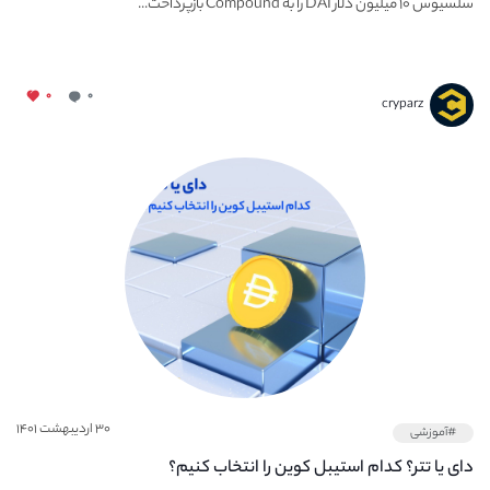
سلسیوس ۱۰ میلیون دلار DAI را به Compound بازپرداخت...
۰
۰
cryparz
۳۰ اردیبهشت ۱۴۰۱
#آموزشی
دای یا تتر؟ کدام استیبل کوین را انتخاب کنیم؟