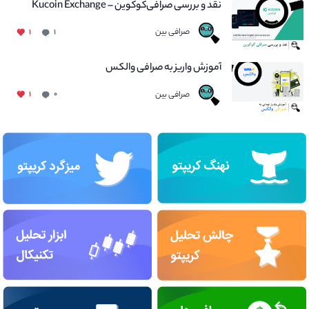
نقد و بررسی صرافی‌کوکوین – Kucoin Exchange
صرافی بین
۱
۱
آموزش واریز به صرافی والکس
صرافی بین
۱
۰