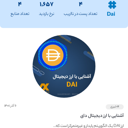
۴
۱,۶۵۷
۴
Dai
تعداد پست در نااریب
نرخ بازدید
تعداد منابع
۶ آذر ۱۴۰۱
#خبری
آشنایی با ارز دیجیتال دای
ارز DAI یک الگوریتم پایدار و غیرمتمرکز است که...