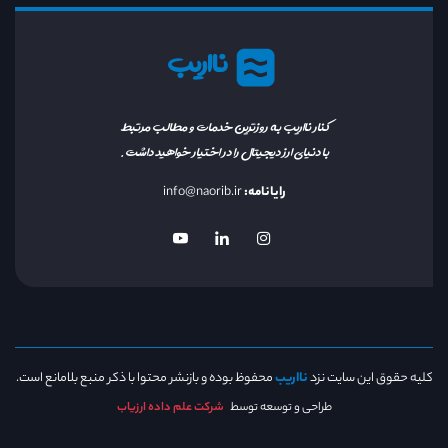
نااریب
کنار نااریب به روزترین خدمات و مطالب مرتبط
با دنیای ارز دیجیتال را در اختیار خواهید داشت.
رایانامه:
info@naorib.ir
کلیه حقوق این سایت نزد
نااریب
محفوظ بوده و بازنشر محتوا با ذکر منبع بلامانع است.
طراحی و توسعه توسط
شرکت علم داده ارزیاب