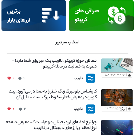
انتخاب سردبیر
فعالان حوزه کریپتو، نااریب یک خبر برای شما دارد! –
دعوت به فعالیت در مجله کریپتو
نااریب
۱
۱
کارشناس بلومبرگ زنگ خطر را به صدا در می آورد: بیت
کوین در معرض خطر سقوط بزرگ است - دلیل آن
چیست؟
نااریب
۰
۲
چرا نرخ لحظه‌ای ارزدیجیتال مهم است؟ - معرفی صفحه
نرخ لحظه‌ای ارز های دیجیتال در نااریب