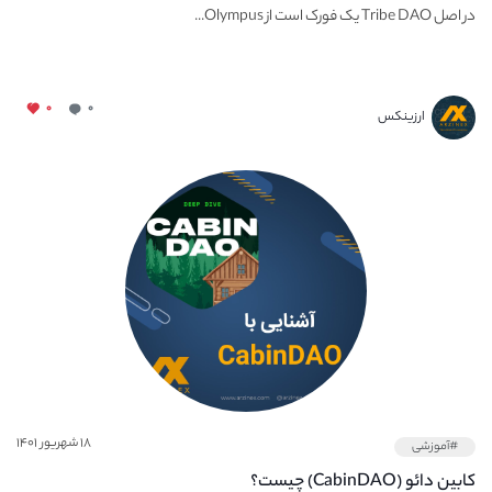
در اصل Tribe DAO یک فورک است از Olympus...
۰
۰
ارزینکس
۱۸ شهریور ۱۴۰۱
#آموزشی
کابین دائو (CabinDAO) چیست؟