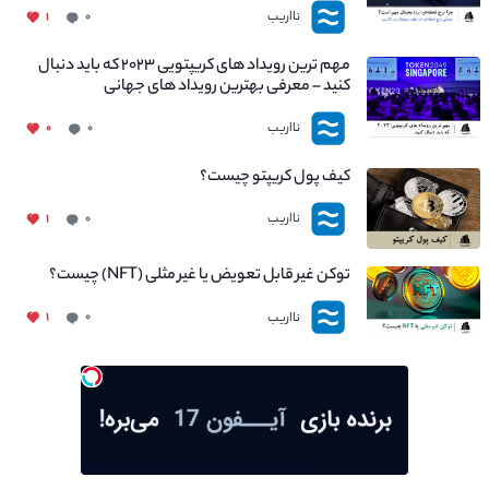
نااریب
۱
۰
مهم ترین رویداد های کریپتویی ۲۰۲۳ که باید دنبال
کنید – معرفی بهترین رویداد های جهانی
نااریب
۰
۰
کیف پول کریپتو چیست؟
نااریب
۱
۰
توکن غیر قابل تعویض یا غیر مثلی (NFT) چیست؟
نااریب
۱
۰