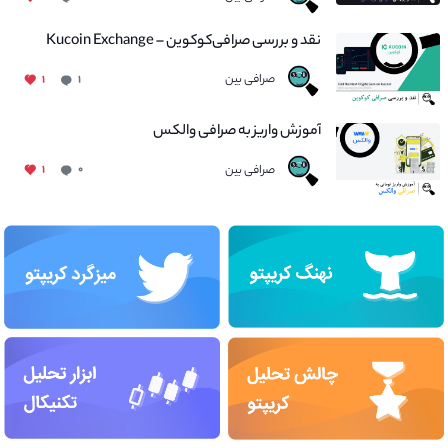
نقد و بررسی صرافی‌کوکوین – Kucoin Exchange
صرافی بین
۱
۱
آموزش واریز به صرافی والکس
صرافی بین
۱
۰