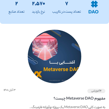
۲
۲,۵۷۰
۷
DAO
تعداد پست در نااریب
نرخ بازدید
تعداد منابع
۳ آبان ۱۴۰۱
#آموزشی
مفهوم Metaverse DAO چیست؟
به صورت کلی Metaverse DAO یک پروژه نوآورانه فارمینگ...