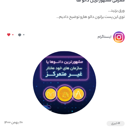
معرفی مشهور ترین دائو ها
ورق بزنید...
توی این پست براتون دائو هارو توضیح دادیم...
۰
۰
اینستاگرام
۲۰ بهمن ۱۴۰۰
#خبری