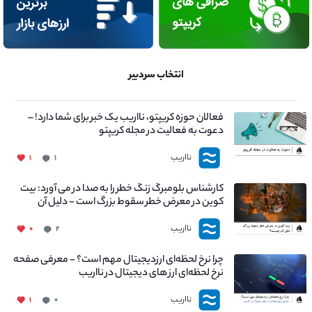
انتخاب سردبیر
فعالان حوزه کریپتو، نااریب یک خبر برای شما دارد! –
دعوت به فعالیت در مجله کریپتو
نااریب
۱
۱
کارشناس بلومبرگ زنگ خطر را به صدا در می آورد: بیت
کوین در معرض خطر سقوط بزرگ است - دلیل آن
چیست؟
نااریب
۰
۲
چرا نرخ لحظه‌ای ارزدیجیتال مهم است؟ - معرفی صفحه
نرخ لحظه‌ای ارز های دیجیتال در نااریب
نااریب
۱
۰