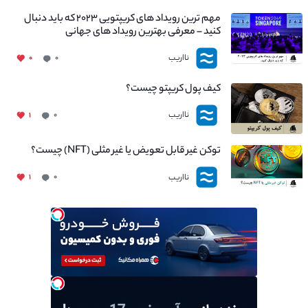
مهم ترین رویداد های کریپتویی ۲۰۲۳ که باید دنبال
کنید – معرفی بهترین رویداد های جهانی
نااریب
۰
۰
کیف پول کریپتو چیست؟
نااریب
۱
۰
توکن غیر قابل تعویض یا غیر مثلی (NFT) چیست؟
نااریب
۱
۰