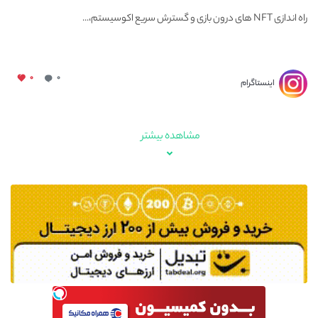
چیلز شد
راه اندازی NFT های درون بازی و گسترش سریع اکوسیستم،...
۰
۰
اینستاگرام
مشاهده بیشتر