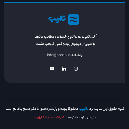
نااریب
کنار نااریب به روزترین خدمات و مطالب مرتبط
با دنیای ارز دیجیتال را در اختیار خواهید داشت.
رایانامه:
info@naorib.ir
کلیه حقوق این سایت نزد
نااریب
محفوظ بوده و بازنشر محتوا با ذکر منبع بلامانع است.
طراحی و توسعه توسط
شرکت علم داده ارزیاب