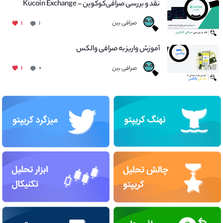
نقد و بررسی صرافی‌کوکوین – Kucoin Exchange
صرافی بین
۱
۱
آموزش واریز به صرافی والکس
صرافی بین
۱
۰