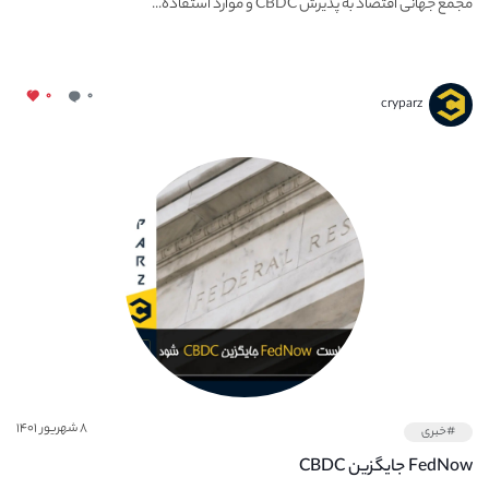
مجمع جهانی اقتصاد به پذیرش CBDC و موارد استفاده...
۰
۰
cryparz
۸ شهریور ۱۴۰۱
#خبری
FedNow جایگزین CBDC