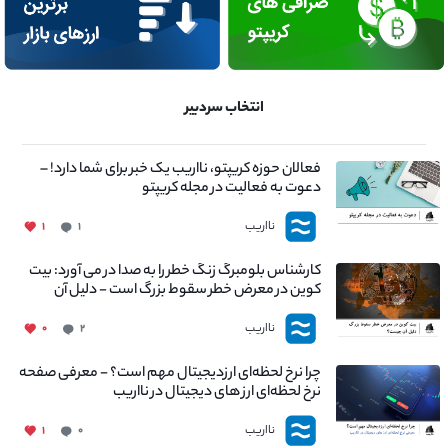
انتخاب سردبیر
فعالان حوزه کریپتو، نااریب یک خبر برای شما دارد! –
دعوت به فعالیت در مجله کریپتو
نااریب
۱
۱
کارشناس بلومبرگ زنگ خطر را به صدا در می آورد: بیت
کوین در معرض خطر سقوط بزرگ است - دلیل آن
چیست؟
نااریب
۰
۲
چرا نرخ لحظه‌ای ارزدیجیتال مهم است؟ - معرفی صفحه
نرخ لحظه‌ای ارز های دیجیتال در نااریب
نااریب
۱
۰