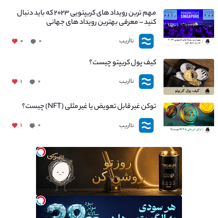
مهم ترین رویداد های کریپتویی ۲۰۲۳ که باید دنبال
کنید – معرفی بهترین رویداد های جهانی
نااریب
۰
۰
کیف پول کریپتو چیست؟
نااریب
۱
۰
توکن غیر قابل تعویض یا غیر مثلی (NFT) چیست؟
نااریب
۱
۰