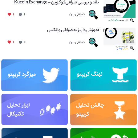
نقد و بررسی صرافی‌کوکوین – Kucoin Exchange
صرافی بین
۱
۱
آموزش واریز به صرافی والکس
صرافی بین
۱
۰