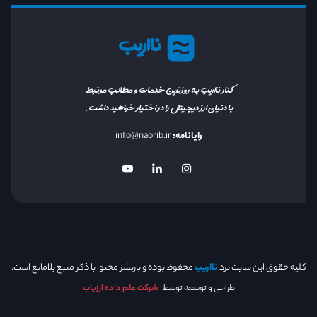
نااریب
کنار نااریب به روزترین خدمات و مطالب مرتبط
با دنیای ارز دیجیتال را در اختیار خواهید داشت.
رایانامه:
info@naorib.ir
کلیه حقوق این سایت نزد
نااریب
محفوظ بوده و بازنشر محتوا با ذکر منبع بلامانع است.
طراحی و توسعه توسط
شرکت علم داده ارزیاب