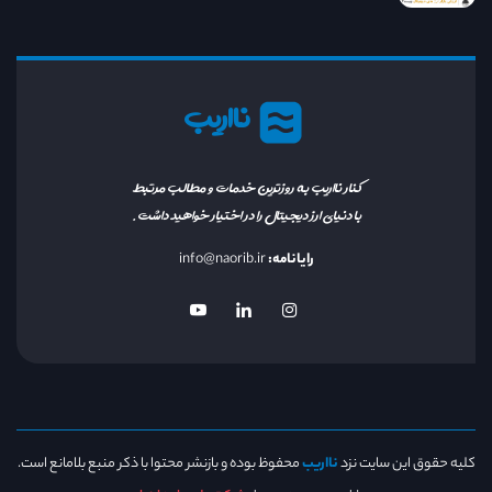
نااریب
کنار نااریب به روزترین خدمات و مطالب مرتبط
با دنیای ارز دیجیتال را در اختیار خواهید داشت.
رایانامه:
info@naorib.ir
کلیه حقوق این سایت نزد
نااریب
محفوظ بوده و بازنشر محتوا با ذکر منبع بلامانع است.