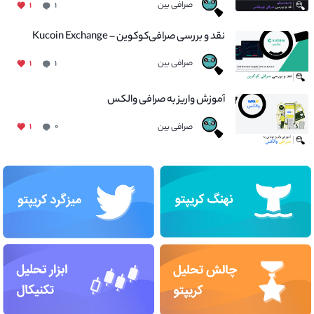
صرافی بین
۱
۱
نقد و بررسی صرافی‌کوکوین – Kucoin Exchange
صرافی بین
۱
۱
آموزش واریز به صرافی والکس
صرافی بین
۱
۰