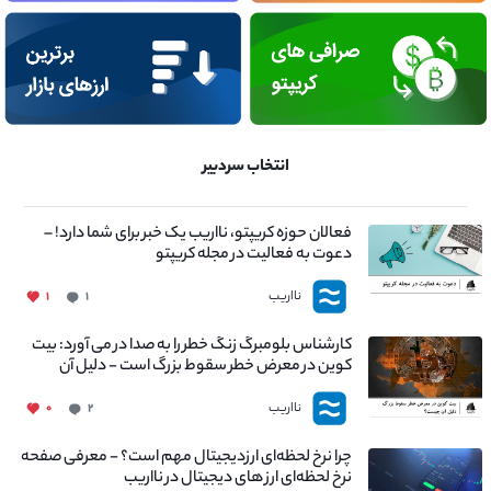
انتخاب سردبیر
فعالان حوزه کریپتو، نااریب یک خبر برای شما دارد! –
دعوت به فعالیت در مجله کریپتو
نااریب
۱
۱
کارشناس بلومبرگ زنگ خطر را به صدا در می آورد: بیت
کوین در معرض خطر سقوط بزرگ است - دلیل آن
چیست؟
نااریب
۰
۲
چرا نرخ لحظه‌ای ارزدیجیتال مهم است؟ - معرفی صفحه
نرخ لحظه‌ای ارز های دیجیتال در نااریب