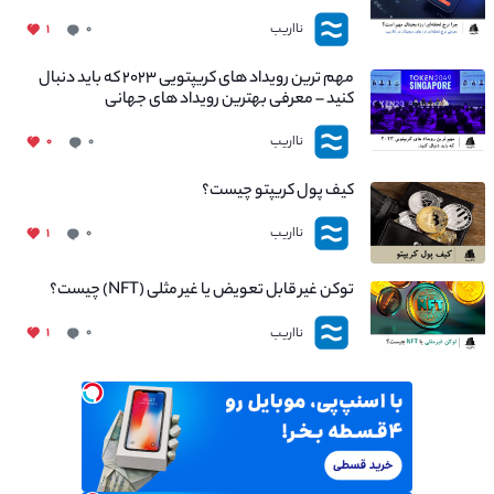
نااریب
۱
۰
مهم ترین رویداد های کریپتویی ۲۰۲۳ که باید دنبال
کنید – معرفی بهترین رویداد های جهانی
نااریب
۰
۰
کیف پول کریپتو چیست؟
نااریب
۱
۰
توکن غیر قابل تعویض یا غیر مثلی (NFT) چیست؟
نااریب
۱
۰