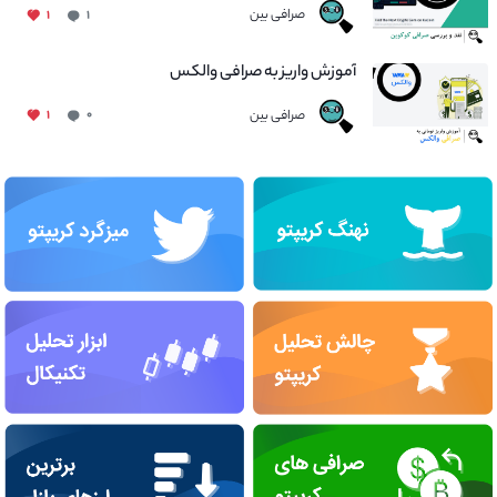
صرافی بین
۱
۱
آموزش واریز به صرافی والکس
صرافی بین
۱
۰