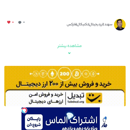
۰
۰
سهند |ارزدیجیتال|تکنیکال|فارکس
مشاهده بیشتر