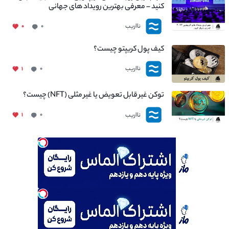
کنید – معرفی بهترین رویداد های جهانی
نااریب
۰
۰
کیف پول کریپتو چیست؟
نااریب
۱
۰
توکن غیر قابل تعویض یا غیر مثلی (NFT) چیست؟
نااریب
۱
۰