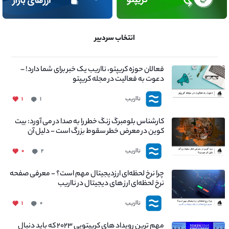
انتخاب سردبیر
فعالان حوزه کریپتو، نااریب یک خبر برای شما دارد! –
دعوت به فعالیت در مجله کریپتو
نااریب
۱
۱
کارشناس بلومبرگ زنگ خطر را به صدا در می آورد: بیت
کوین در معرض خطر سقوط بزرگ است - دلیل آن
چیست؟
نااریب
۰
۲
چرا نرخ لحظه‌ای ارزدیجیتال مهم است؟ - معرفی صفحه
نرخ لحظه‌ای ارز های دیجیتال در نااریب
نااریب
۱
۰
مهم ترین رویداد های کریپتویی ۲۰۲۳ که باید دنبال