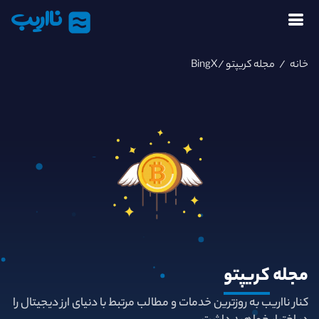
نااریب
خانه
/
مجله کریپتو
/BingX
مجله
کریپتو
کنار نااریب به روزترین خدمات و مطالب مرتبط با دنیای ارز دیجیتال را