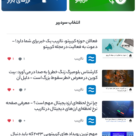
انتخاب سردبیر
فعالان حوزه کریپتو، نااریب یک خبر برای شما دارد! –
دعوت به فعالیت در مجله کریپتو
نااریب
۱
۱
کارشناس بلومبرگ زنگ خطر را به صدا در می آورد: بیت
کوین در معرض خطر سقوط بزرگ است - دلیل آن
چیست؟
نااریب
۰
۲
چرا نرخ لحظه‌ای ارزدیجیتال مهم است؟ - معرفی صفحه
نرخ لحظه‌ای ارز های دیجیتال در نااریب
نااریب
۱
۰
مهم ترین رویداد های کریپتویی ۲۰۲۳ که باید دنبال