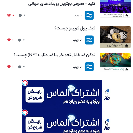
کنید – معرفی بهترین رویداد های جهانی
نااریب
۰
۰
کیف پول کریپتو چیست؟
نااریب
۱
۰
توکن غیر قابل تعویض یا غیر مثلی (NFT) چیست؟
نااریب
۱
۰