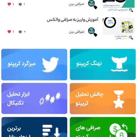
صرافی بین
۱
۱
آموزش واریز به صرافی والکس
صرافی بین
۱
۰