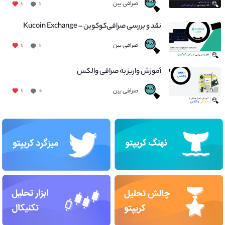
صرافی بین
۱
۱
نقد و بررسی صرافی‌کوکوین – Kucoin Exchange
صرافی بین
۱
۱
آموزش واریز به صرافی والکس
صرافی بین
۱
۰