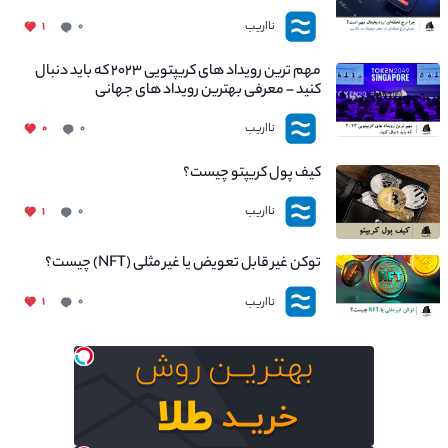
نااریب
۱
۰
مهم ترین رویداد های کریپتویی ۲۰۲۳ که باید دنبال
کنید – معرفی بهترین رویداد های جهانی
نااریب
۰
۰
کیف پول کریپتو چیست؟
نااریب
۱
۰
توکن غیر قابل تعویض یا غیر مثلی (NFT) چیست؟
نااریب
۱
۰