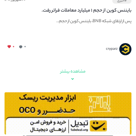
#خبری
بایننس کوین از حجم ۱ میلیارد معاملات فراتر رفت.
پس از ارتقای شبکه BNB، بایننس کوین از حجم...
۰
۰
cryparz
مشاهده بیشتر