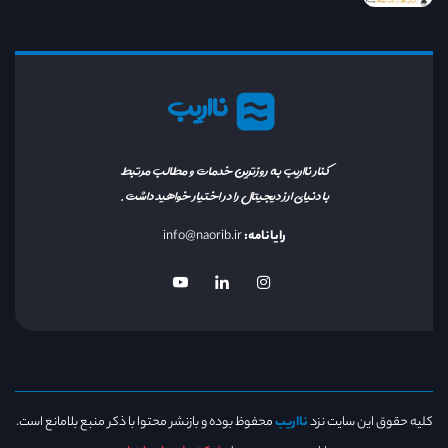
نااریب
کنار نااریب به روزترین خدمات و مطالب مرتبط
با دنیای ارز دیجیتال را در اختیار خواهید داشت.
رایانامه:
info@naorib.ir
کلیه حقوق این سایت نزد
نااریب
محفوظ بوده و بازنشر محتوا با ذکر منبع بلامانع است.