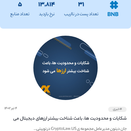
۵
۱۳,۸۱۴
۳۱
BNB
تعداد پست در نااریب
نرخ بازدید
تعداد منابع
۴ تیر ۱۴۰۲
#خبری
شکایات و محدودیت ها، باعث شناخت بیشتر ارزهای دیجیتال می
شود
جان دیتون مدیر عامل مجموعه ی CryptoLaw.US در توییتی...