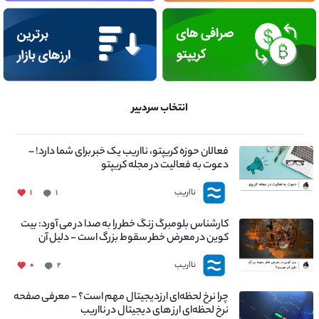
انتخاب سردبیر
فعالان حوزه کریپتو، نااریب یک خبر برای شما دارد! –
دعوت به فعالیت در مجله کریپتو
نااریب
۱
۱
کارشناس بلومبرگ زنگ خطر را به صدا در می آورد: بیت
کوین در معرض خطر سقوط بزرگ است - دلیل آن
چیست؟
نااریب
۰
۲
چرا نرخ لحظه‌ای ارزدیجیتال مهم است؟ - معرفی صفحه
نرخ لحظه‌ای ارز های دیجیتال در نااریب