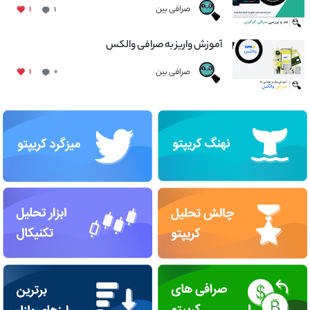
صرافی بین
۱
۱
آموزش واریز به صرافی والکس
صرافی بین
۱
۰