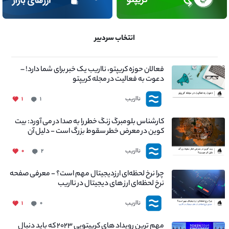
انتخاب سردبیر
فعالان حوزه کریپتو، نااریب یک خبر برای شما دارد! –
دعوت به فعالیت در مجله کریپتو
نااریب
۱
۱
کارشناس بلومبرگ زنگ خطر را به صدا در می آورد: بیت
کوین در معرض خطر سقوط بزرگ است - دلیل آن
چیست؟
نااریب
۰
۲
چرا نرخ لحظه‌ای ارزدیجیتال مهم است؟ - معرفی صفحه
نرخ لحظه‌ای ارز های دیجیتال در نااریب
نااریب
۱
۰
مهم ترین رویداد های کریپتویی ۲۰۲۳ که باید دنبال