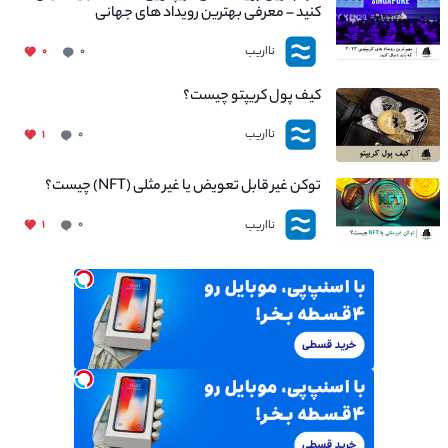
کنید – معرفی بهترین رویداد های جهانی
نااریب
۰
۰
کیف پول کریپتو چیست؟
نااریب
۱
۰
توکن غیر قابل تعویض یا غیر مثلی (NFT) چیست؟
نااریب
۱
۰