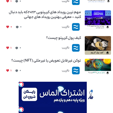
نااریب
۱
۰
مهم ترین رویداد های کریپتویی ۲۰۲۳ که باید دنبال
کنید – معرفی بهترین رویداد های جهانی
نااریب
۰
۰
کیف پول کریپتو چیست؟
نااریب
۱
۰
توکن غیر قابل تعویض یا غیر مثلی (NFT) چیست؟
نااریب
۱
۰