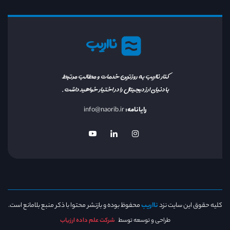
نااریب
کنار نااریب به روزترین خدمات و مطالب مرتبط
با دنیای ارز دیجیتال را در اختیار خواهید داشت.
رایانامه:
info@naorib.ir
کلیه حقوق این سایت نزد
نااریب
محفوظ بوده و بازنشر محتوا با ذکر منبع بلامانع است.
طراحی و توسعه توسط
شرکت علم داده ارزیاب