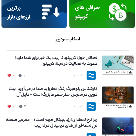
انتخاب سردبیر
فعالان حوزه کریپتو، نااریب یک خبر برای شما دارد! –
دعوت به فعالیت در مجله کریپتو
نااریب
۱
۱
کارشناس بلومبرگ زنگ خطر را به صدا در می آورد: بیت
کوین در معرض خطر سقوط بزرگ است - دلیل آن
چیست؟
نااریب
۰
۲
چرا نرخ لحظه‌ای ارزدیجیتال مهم است؟ - معرفی صفحه
نرخ لحظه‌ای ارز های دیجیتال در نااریب