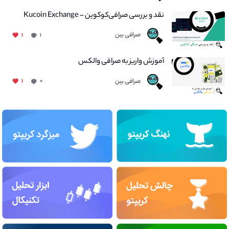
نقد و بررسی صرافی‌کوکوین – Kucoin Exchange
صرافی بین
۱
۱
آموزش واریز به صرافی والکس
صرافی بین
۱
۰