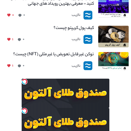
کنید – معرفی بهترین رویداد های جهانی
نااریب
۰
۰
کیف پول کریپتو چیست؟
نااریب
۱
۰
توکن غیر قابل تعویض یا غیر مثلی (NFT) چیست؟
نااریب
۱
۰