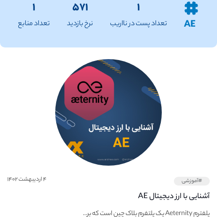
۱
۵۷۱
۱
AE
تعداد پست در نااریب
نرخ بازدید
تعداد منابع
۴ اردیبهشت ۱۴۰۲
#آموزشی
آشنایی با ارز دیجیتال AE
پلفترم Aeternity یک پلتفرم بلاک چین است که بر...