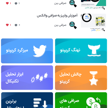
صرافی بین
۱
۱
آموزش واریز به صرافی والکس
صرافی بین
۱
۰