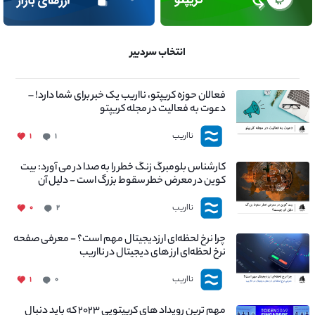
انتخاب سردبیر
فعالان حوزه کریپتو، نااریب یک خبر برای شما دارد! –
دعوت به فعالیت در مجله کریپتو
نااریب
۱
۱
کارشناس بلومبرگ زنگ خطر را به صدا در می آورد: بیت
کوین در معرض خطر سقوط بزرگ است - دلیل آن
چیست؟
نااریب
۰
۲
چرا نرخ لحظه‌ای ارزدیجیتال مهم است؟ - معرفی صفحه
نرخ لحظه‌ای ارز های دیجیتال در نااریب
نااریب
۱
۰
مهم ترین رویداد های کریپتویی ۲۰۲۳ که باید دنبال