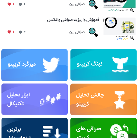
صرافی بین
۱
۱
آموزش واریز به صرافی والکس
صرافی بین
۱
۰