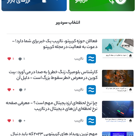
انتخاب سردبیر
فعالان حوزه کریپتو، نااریب یک خبر برای شما دارد! –
دعوت به فعالیت در مجله کریپتو
نااریب
۱
۱
کارشناس بلومبرگ زنگ خطر را به صدا در می آورد: بیت
کوین در معرض خطر سقوط بزرگ است - دلیل آن
چیست؟
نااریب
۰
۲
چرا نرخ لحظه‌ای ارزدیجیتال مهم است؟ - معرفی صفحه
نرخ لحظه‌ای ارز های دیجیتال در نااریب
نااریب
۱
۰
مهم ترین رویداد های کریپتویی ۲۰۲۳ که باید دنبال