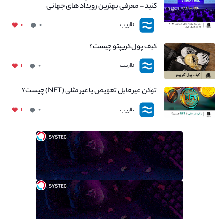
کنید – معرفی بهترین رویداد های جهانی
نااریب
۰
۰
کیف پول کریپتو چیست؟
نااریب
۱
۰
توکن غیر قابل تعویض یا غیر مثلی (NFT) چیست؟
نااریب
۱
۰