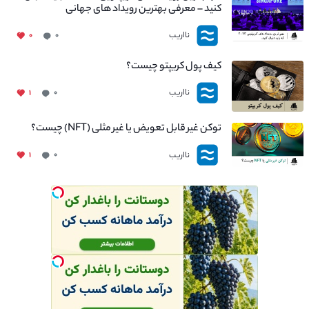
کنید – معرفی بهترین رویداد های جهانی
نااریب
۰
۰
کیف پول کریپتو چیست؟
نااریب
۱
۰
توکن غیر قابل تعویض یا غیر مثلی (NFT) چیست؟
نااریب
۱
۰