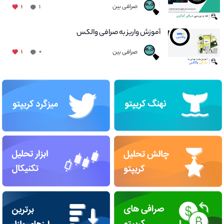
صرافی بین
۱
۱
آموزش واریز به صرافی والکس
صرافی بین
۱
۰