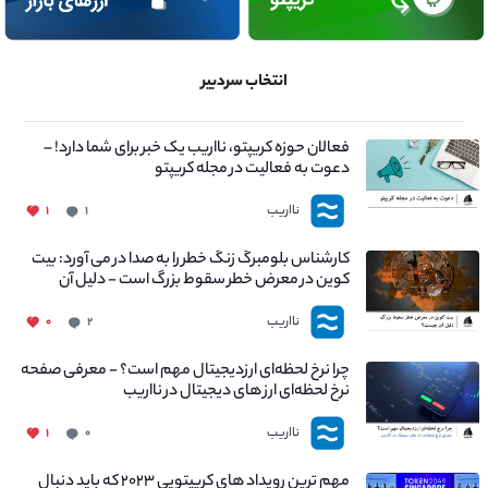
انتخاب سردبیر
فعالان حوزه کریپتو، نااریب یک خبر برای شما دارد! –
دعوت به فعالیت در مجله کریپتو
نااریب
۱
۱
کارشناس بلومبرگ زنگ خطر را به صدا در می آورد: بیت
کوین در معرض خطر سقوط بزرگ است - دلیل آن
چیست؟
نااریب
۰
۲
چرا نرخ لحظه‌ای ارزدیجیتال مهم است؟ - معرفی صفحه
نرخ لحظه‌ای ارز های دیجیتال در نااریب
نااریب
۱
۰
مهم ترین رویداد های کریپتویی ۲۰۲۳ که باید دنبال