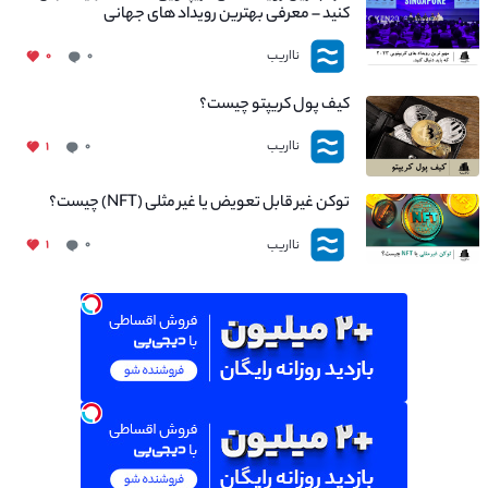
کنید – معرفی بهترین رویداد های جهانی
نااریب
۰
۰
کیف پول کریپتو چیست؟
نااریب
۱
۰
توکن غیر قابل تعویض یا غیر مثلی (NFT) چیست؟
نااریب
۱
۰