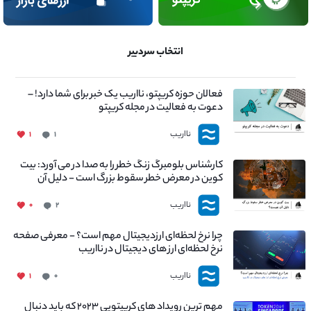
انتخاب سردبیر
فعالان حوزه کریپتو، نااریب یک خبر برای شما دارد! –
دعوت به فعالیت در مجله کریپتو
نااریب
۱
۱
کارشناس بلومبرگ زنگ خطر را به صدا در می آورد: بیت
کوین در معرض خطر سقوط بزرگ است - دلیل آن
چیست؟
نااریب
۰
۲
چرا نرخ لحظه‌ای ارزدیجیتال مهم است؟ - معرفی صفحه
نرخ لحظه‌ای ارز های دیجیتال در نااریب
نااریب
۱
۰
مهم ترین رویداد های کریپتویی ۲۰۲۳ که باید دنبال