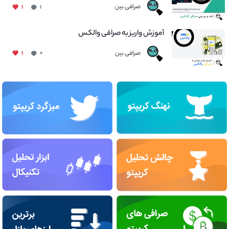
صرافی بین
۱
۱
آموزش واریز به صرافی والکس
صرافی بین
۱
۰