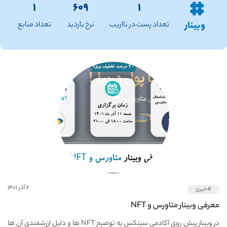
۱
۶۰۹
۱
وبینار
تعداد پست در نااریب
نرخ بازدید
تعداد منابع
۲ آذر ۱۴۰۱
#خبری
معرفی وبینار متاورس و NFT
در وبینار پیش روی آکادمی سیتکس به توضیح NFT ها و دلیل ارزشمندی آن ها