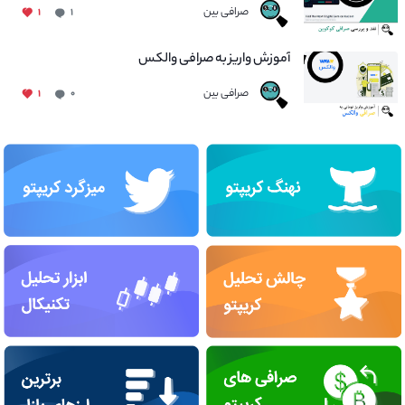
صرافی بین
۱
۱
آموزش واریز به صرافی والکس
صرافی بین
۱
۰