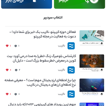
انتخاب سردبیر
فعالان حوزه کریپتو، نااریب یک خبر برای شما دارد! –
دعوت به فعالیت در مجله کریپتو
نااریب
۱
۱
کارشناس بلومبرگ زنگ خطر را به صدا در می آورد: بیت
کوین در معرض خطر سقوط بزرگ است - دلیل آن
چیست؟
نااریب
۰
۲
چرا نرخ لحظه‌ای ارزدیجیتال مهم است؟ - معرفی صفحه
نرخ لحظه‌ای ارز های دیجیتال در نااریب
نااریب
۱
۰
مهم ترین رویداد های کریپتویی ۲۰۲۳ که باید دنبال