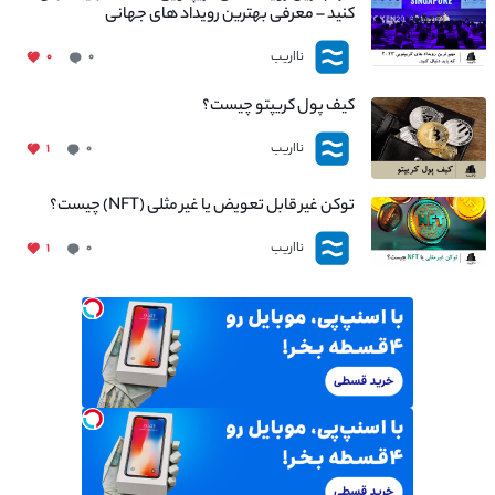
کنید – معرفی بهترین رویداد های جهانی
نااریب
۰
۰
کیف پول کریپتو چیست؟
نااریب
۱
۰
توکن غیر قابل تعویض یا غیر مثلی (NFT) چیست؟
نااریب
۱
۰