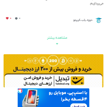
می‌پردازیم.
۰
۰
دوره_یاب_کریپتو
مشاهده بیشتر