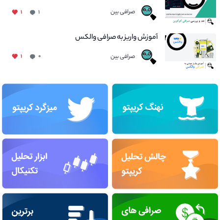
صرافی بین
۱
۱
آموزش واریز به صرافی والکس
صرافی بین
۱
۰