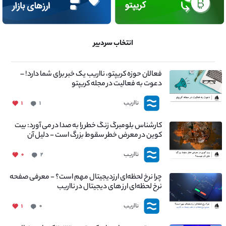
انتخاب سردبیر
فعالان حوزه کریپتو، نااریب یک خبر برای شما دارد! –
دعوت به فعالیت در مجله کریپتو
نااریب
۱
۱
کارشناس بلومبرگ زنگ خطر را به صدا در می آورد: بیت
کوین در معرض خطر سقوط بزرگ است - دلیل آن
چیست؟
نااریب
۰
۲
چرا نرخ لحظه‌ای ارزدیجیتال مهم است؟ - معرفی صفحه
نرخ لحظه‌ای ارز های دیجیتال در نااریب
نااریب
۱
۰