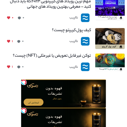
مهم ترین رویداد های کریپتویی ۲۰۲۳ که باید دنبال
کنید – معرفی بهترین رویداد های جهانی
نااریب
۰
۰
کیف پول کریپتو چیست؟
نااریب
۱
۰
توکن غیر قابل تعویض یا غیر مثلی (NFT) چیست؟
نااریب
۱
۰