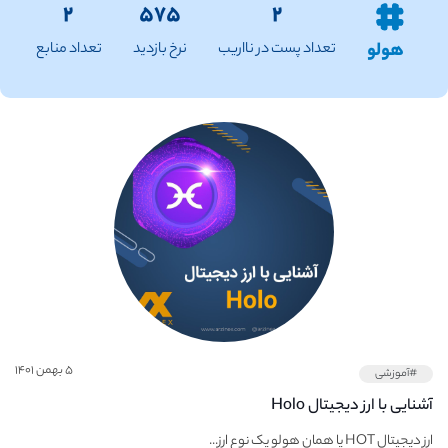
۲
۵۷۵
۲
هولو
تعداد پست در نااریب
نرخ بازدید
تعداد منابع
۵ بهمن ۱۴۰۱
#آموزشی
آشنایی با ارز دیجیتال Holo
ارز دیجیتال HOT یا همان هولو یک نوع ارز...