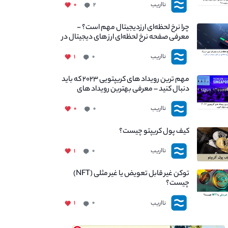
نااریب
۰
۲
چرا نرخ لحظه‌ای ارزدیجیتال مهم است؟ -
معرفی صفحه نرخ لحظه‌ای ارز های دیجیتال در
نااریب
نااریب
۱
۰
مهم ترین رویداد های کریپتویی ۲۰۲۳ که باید
دنبال کنید – معرفی بهترین رویداد های
جهانی
نااریب
۰
۰
کیف پول کریپتو چیست؟
نااریب
۱
۰
توکن غیر قابل تعویض یا غیر مثلی (NFT)
چیست؟
نااریب
۱
۰