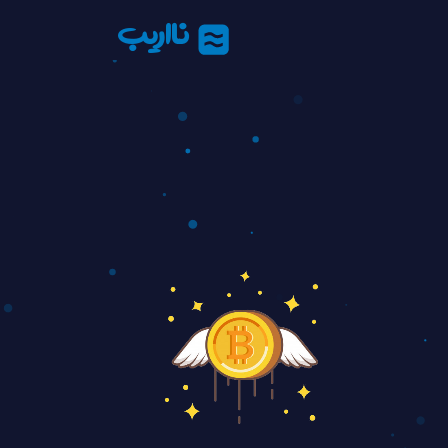
نااریب