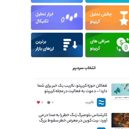
انتخاب سردبیر
فعالان حوزه کریپتو، نااریب یک خبر برای شما
دارد! – دعوت به فعالیت در مجله کریپتو
نااریب
۱
۱
کارشناس بلومبرگ زنگ خطر را به صدا در می
آورد: بیت کوین در معرض خطر سقوط بزرگ
است - دلیل آن چیست؟