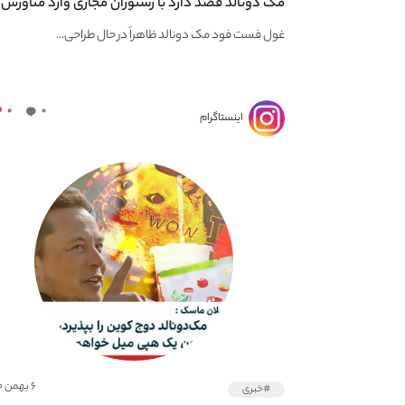
مک دونالد قصد دارد با رستوران مجازی وارد متاورس
شود
غول فست فود مک دونالد ظاهراً در حال طراحی...
۰
۰
اینستاگرام
۶ بهمن ۱۴۰۰
#خبری