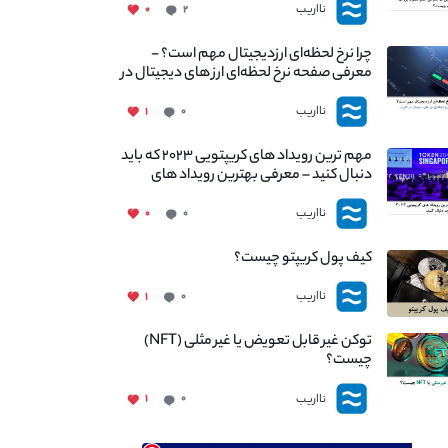
نااریب
۰
۲
چرا نرخ لحظه‌ای ارزدیجیتال مهم است؟ -
معرفی صفحه نرخ لحظه‌ای ارز های دیجیتال در
نااریب
نااریب
۱
۰
مهم ترین رویداد های کریپتویی ۲۰۲۳ که باید
دنبال کنید – معرفی بهترین رویداد های
جهانی
نااریب
۰
۰
کیف پول کریپتو چیست؟
نااریب
۱
۰
توکن غیر قابل تعویض یا غیر مثلی (NFT)
چیست؟
نااریب
۱
۰