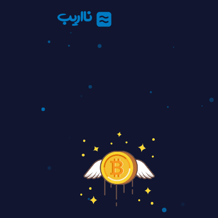
نااریب