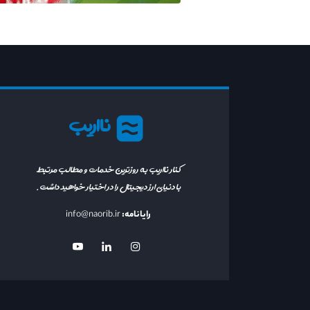
نااریب
کنار نااریب به روزترین خدمات و مطالب مرتبط
با دنیای ارز دیجیتال را در اختیار خواهید داشت.
رایانامه:
info@naorib.ir