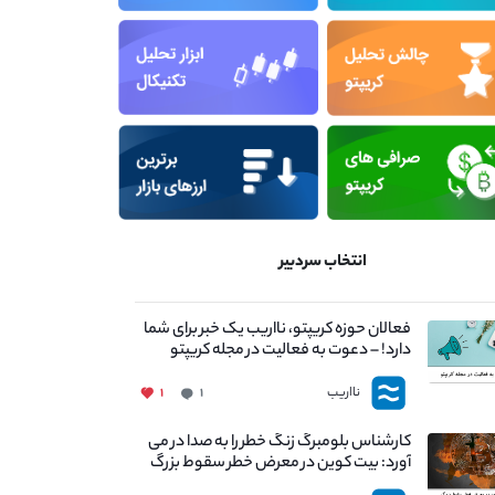
انتخاب سردبیر
فعالان حوزه کریپتو، نااریب یک خبر برای شما
دارد! – دعوت به فعالیت در مجله کریپتو
نااریب
۱
۱
کارشناس بلومبرگ زنگ خطر را به صدا در می
آورد: بیت کوین در معرض خطر سقوط بزرگ
است - دلیل آن چیست؟