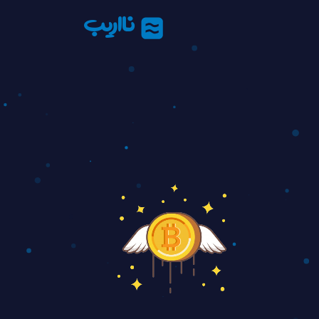
نااریب