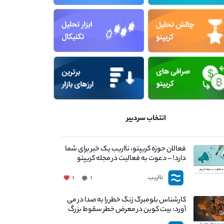
انتخاب سردبیر
فعالان حوزه کریپتو، نااریب یک خبر برای شما
دارد! – دعوت به فعالیت در مجله کریپتو
نااریب
۱
۱
کارشناس بلومبرگ زنگ خطر را به صدا در می
آورد: بیت کوین در معرض خطر سقوط بزرگ
است - دلیل آن چیست؟