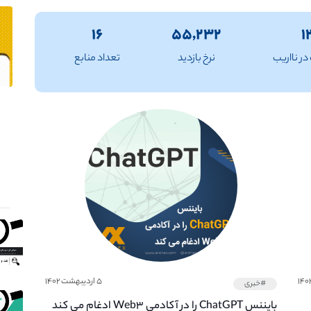
۱۶
۵۵,۲۳۲
۱
ر نااریب
نرخ بازدید
تعداد منابع
۵ اردیبهشت ۱۴۰۲
#خبری
بایننس ChatGPT را در آکادمی Web۳ ادغام می کند