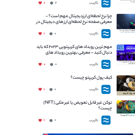
نااریب
۰
۲
چرا نرخ لحظه‌ای ارزدیجیتال مهم است؟ -
معرفی صفحه نرخ لحظه‌ای ارز های دیجیتال در
نااریب
نااریب
۱
۰
مهم ترین رویداد های کریپتویی ۲۰۲۳ که باید
دنبال کنید – معرفی بهترین رویداد های
جهانی
نااریب
۰
۰
کیف پول کریپتو چیست؟
نااریب
۱
۰
توکن غیر قابل تعویض یا غیر مثلی (NFT)
چیست؟
نااریب
۱
۰