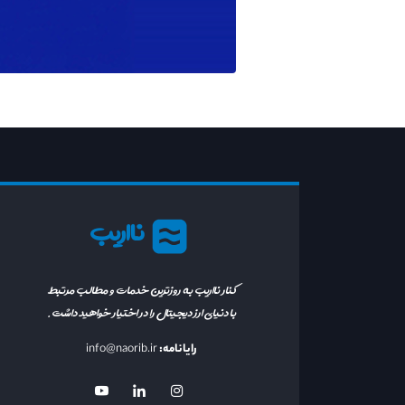
نااریب
کنار نااریب به روزترین خدمات و مطالب مرتبط
با دنیای ارز دیجیتال را در اختیار خواهید داشت.
رایانامه:
info@naorib.ir