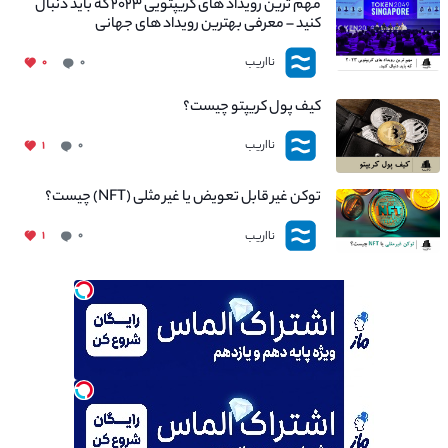
مهم ترین رویداد های کریپتویی ۲۰۲۳ که باید دنبال
کنید – معرفی بهترین رویداد های جهانی
نااریب
۰
۰
کیف پول کریپتو چیست؟
نااریب
۱
۰
توکن غیر قابل تعویض یا غیر مثلی (NFT) چیست؟
نااریب
۱
۰