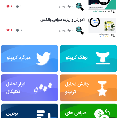
صرافی بین
۱
۱
آموزش واریز به صرافی والکس
صرافی بین
۱
۰