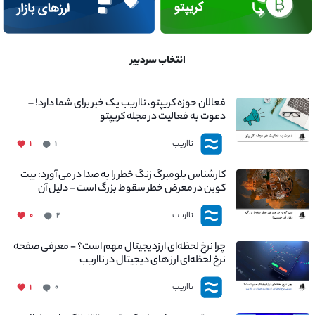
انتخاب سردبیر
فعالان حوزه کریپتو، نااریب یک خبر برای شما دارد! –
دعوت به فعالیت در مجله کریپتو
نااریب
۱
۱
کارشناس بلومبرگ زنگ خطر را به صدا در می آورد: بیت
کوین در معرض خطر سقوط بزرگ است - دلیل آن
چیست؟
نااریب
۰
۲
چرا نرخ لحظه‌ای ارزدیجیتال مهم است؟ - معرفی صفحه
نرخ لحظه‌ای ارز های دیجیتال در نااریب
نااریب
۱
۰