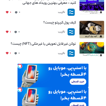
کنید – معرفی بهترین رویداد های جهانی
نااریب
۰
۰
کیف پول کریپتو چیست؟
نااریب
۱
۰
توکن غیر قابل تعویض یا غیر مثلی (NFT) چیست؟
نااریب
۱
۰