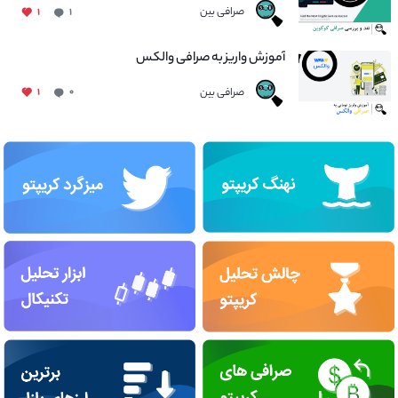
صرافی بین
۱
۱
آموزش واریز به صرافی والکس
صرافی بین
۱
۰