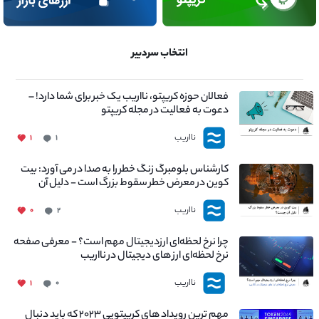
انتخاب سردبیر
فعالان حوزه کریپتو، نااریب یک خبر برای شما دارد! –
دعوت به فعالیت در مجله کریپتو
نااریب
۱
۱
کارشناس بلومبرگ زنگ خطر را به صدا در می آورد: بیت
کوین در معرض خطر سقوط بزرگ است - دلیل آن
چیست؟
نااریب
۰
۲
چرا نرخ لحظه‌ای ارزدیجیتال مهم است؟ - معرفی صفحه
نرخ لحظه‌ای ارز های دیجیتال در نااریب
نااریب
۱
۰
مهم ترین رویداد های کریپتویی ۲۰۲۳ که باید دنبال