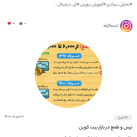
#تحلیل_بنیادی #آموزش_بورس #ارز_دیجیتال...
۰
۰
اینستاگرام
۲۰ مرداد ۱۴۰۰
#خبری
ترس و طمع در بازار بیت کوین