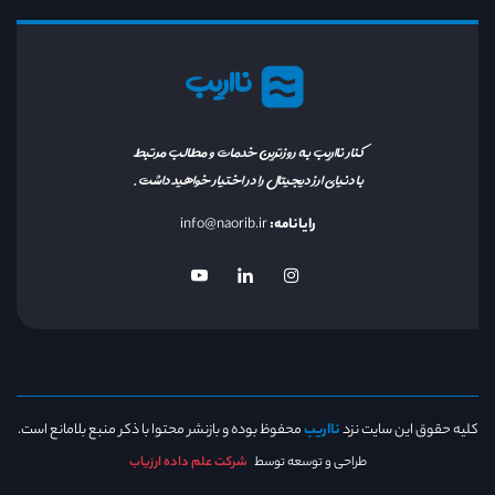
نااریب
کنار نااریب به روزترین خدمات و مطالب مرتبط
با دنیای ارز دیجیتال را در اختیار خواهید داشت.
رایانامه:
info@naorib.ir
کلیه حقوق این سایت نزد
نااریب
محفوظ بوده و بازنشر محتوا با ذکر منبع بلامانع است.
طراحی و توسعه توسط
شرکت علم داده ارزیاب