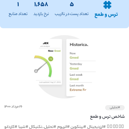
۱
۱,۶۵۸
۵
ترس و طمع
تعداد پست در نااریب
نرخ بازدید
تعداد منابع
۲۶ مرداد ۱۴۰۰
#تحلیلی
شاخص ترس و طمع
👇🏻👇🏻👇🏻 #ارزدیجیتال #بیتکوین #اتریوم #تحلیل_تکنیکال #شیبا #کاردانو