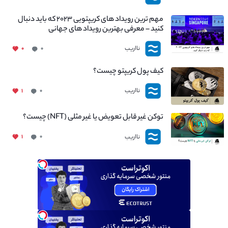
مهم ترین رویداد های کریپتویی ۲۰۲۳ که باید دنبال
کنید – معرفی بهترین رویداد های جهانی
نااریب
۰
۰
کیف پول کریپتو چیست؟
نااریب
۱
۰
توکن غیر قابل تعویض یا غیر مثلی (NFT) چیست؟
نااریب
۱
۰