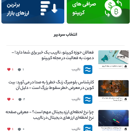
انتخاب سردبیر
فعالان حوزه کریپتو، نااریب یک خبر برای شما دارد! –
دعوت به فعالیت در مجله کریپتو
نااریب
۱
۱
کارشناس بلومبرگ زنگ خطر را به صدا در می آورد: بیت
کوین در معرض خطر سقوط بزرگ است - دلیل آن
چیست؟
نااریب
۰
۲
چرا نرخ لحظه‌ای ارزدیجیتال مهم است؟ - معرفی صفحه
نرخ لحظه‌ای ارز های دیجیتال در نااریب
نااریب
۱
۰