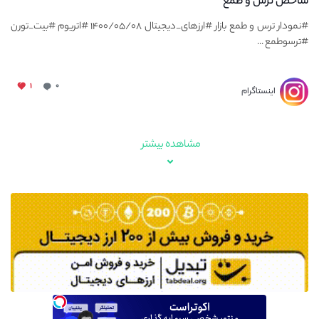
شاخص ترس و طمع
#نمودار ترس و طمع بازار #ارزهای_دیجیتال ۱۴۰۰/۰۵/۰۸ #اتریوم #بیت_تورن
#ترسوطمع ...
۱
۰
اینستاگرام
مشاهده بیشتر