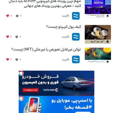
مهم ترین رویداد های کریپتویی ۲۰۲۳ که باید دنبال
کنید – معرفی بهترین رویداد های جهانی
نااریب
۰
۰
کیف پول کریپتو چیست؟
نااریب
۱
۰
توکن غیر قابل تعویض یا غیر مثلی (NFT) چیست؟
نااریب
۱
۰