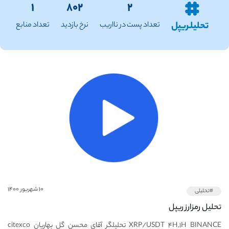
۱
۸۰۲
۲
تحلیلـریپل
تعداد پست در نااریب
نرخ بازدید
تعداد منابع
۱۰ شهریور ۱۴۰۰
#تحلیلی
تحلیل رمزارز ریپل
XRP/USDT ۴H,۱H BINANCE تحلیلگر آقای محسن گل بهاریان citexco