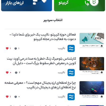
انتخاب سردبیر
فعالان حوزه کریپتو، نااریب یک خبر برای شما دارد! –
دعوت به فعالیت در مجله کریپتو
نااریب
۱
۱
کارشناس بلومبرگ زنگ خطر را به صدا در می آورد: بیت
کوین در معرض خطر سقوط بزرگ است - دلیل آن
چیست؟
نااریب
۰
۲
چرا نرخ لحظه‌ای ارزدیجیتال مهم است؟ - معرفی صفحه
نرخ لحظه‌ای ارز های دیجیتال در نااریب
نااریب
۱
۰