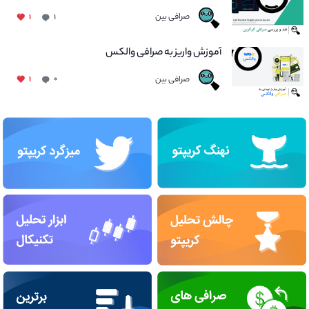
صرافی بین
۱
۱
آموزش واریز به صرافی والکس
صرافی بین
۱
۰