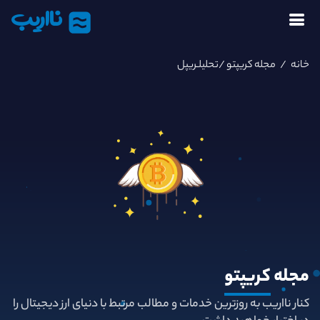
نااریب
خانه
/
مجله کریپتو
/تحلیلـریپل
مجله
کریپتو
کنار نااریب به روزترین خدمات و مطالب مرتبط با دنیای ارز دیجیتال را