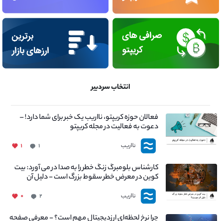
انتخاب سردبیر
فعالان حوزه کریپتو، نااریب یک خبر برای شما دارد! –
دعوت به فعالیت در مجله کریپتو
نااریب
۱
۱
کارشناس بلومبرگ زنگ خطر را به صدا در می آورد: بیت
کوین در معرض خطر سقوط بزرگ است - دلیل آن
چیست؟
نااریب
۰
۲
چرا نرخ لحظه‌ای ارزدیجیتال مهم است؟ - معرفی صفحه