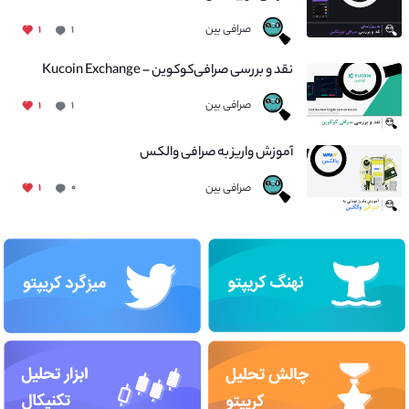
صرافی بین
۱
۱
نقد و بررسی صرافی‌کوکوین – Kucoin Exchange
صرافی بین
۱
۱
آموزش واریز به صرافی والکس
صرافی بین
۱
۰