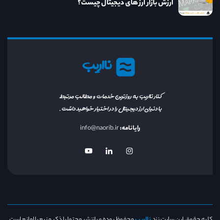
ارزش بازار ارز های دیجیتال چیست؟
نااریب
کنار نااریب به روزترین خدمات و مطالب مرتبط
با دنیای ارز دیجیتال را در اختیار خواهید داشت.
رایانامه:
info@naorib.ir
کلیه حقوق این سایت نزد
نااریب
محفوظ بوده و بازنشر محتوا با ذکر منبع بلامانع است.