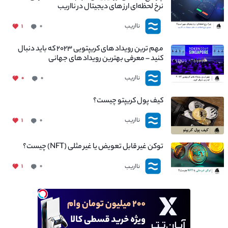
نرخ لحظه‌ای ارز های دیجیتال در نااریب
نااریب
۱
۰
مهم ترین رویداد های کریپتویی ۲۰۲۳ که باید دنبال
کنید – معرفی بهترین رویداد های جهانی
نااریب
۰
۰
کیف پول کریپتو چیست؟
نااریب
۱
۰
توکن غیر قابل تعویض یا غیر مثلی (NFT) چیست؟
نااریب
۱
۰