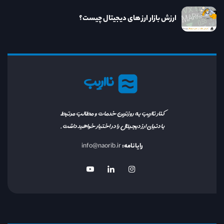
ارزش بازار ارز های دیجیتال چیست؟
نااریب
کنار نااریب به روزترین خدمات و مطالب مرتبط
با دنیای ارز دیجیتال را در اختیار خواهید داشت.
رایانامه:
info@naorib.ir