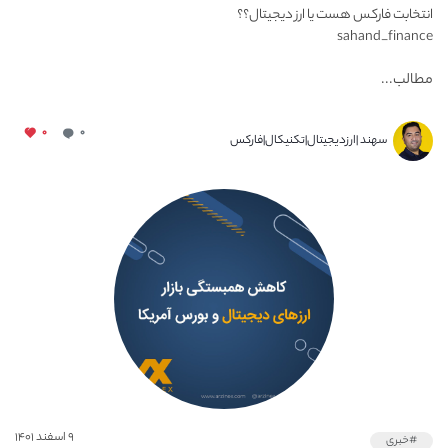
انتخابت فارکس هست یا ارز دیجیتال؟؟
sahand_finance
مطالب...
۰
۰
سهند |ارزدیجیتال|تکنیکال|فارکس
۹ اسفند ۱۴۰۱
#خبری