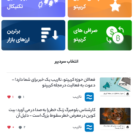
انتخاب سردبیر
فعالان حوزه کریپتو، نااریب یک خبر برای شما دارد! –
دعوت به فعالیت در مجله کریپتو
نااریب
۱
۱
کارشناس بلومبرگ زنگ خطر را به صدا در می آورد: بیت
کوین در معرض خطر سقوط بزرگ است - دلیل آن
چیست؟
نااریب
۰
۲