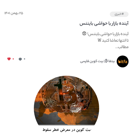
۲۵ بهمن ۱۴۰۱
#خبری
آینده بازار با حواشی بایننس
آینده بازار با حواشی بایننس! 😨
تا انتها تماشا کنید🚨
مطالب...
۰
۰
بیتفا ₿ | بیت کوین فارسی