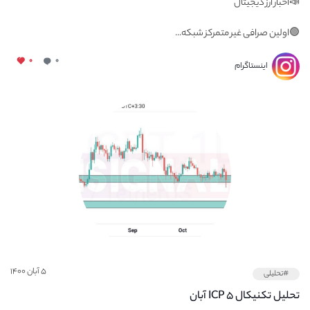
📣اخبار ارز دیجیتال
🟢اولین صرافی غیر متمرکز شبکه...
۰
۰
اینستاگرام
۵ آبان ۱۴۰۰
#تحلیلی
تحلیل تکنیکال ICP ۵ آبان