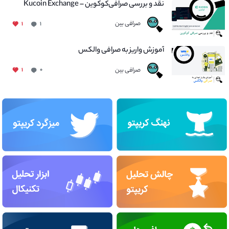
نقد و بررسی صرافی‌کوکوین – Kucoin Exchange
صرافی بین
۱
۱
آموزش واریز به صرافی والکس
صرافی بین
۱
۰