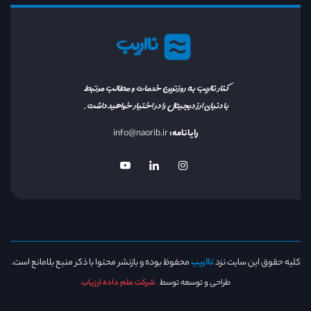
نااریب
کنار نااریب به روزترین خدمات و مطالب مرتبط
با دنیای ارز دیجیتال را در اختیار خواهید داشت.
رایانامه:
info@naorib.ir
کلیه حقوق این سایت نزد
نااریب
محفوظ بوده و بازنشر محتوا با ذکر منبع بلامانع است.
طراحی و توسعه توسط
شرکت علم داده ارزیاب