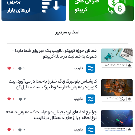
انتخاب سردبیر
فعالان حوزه کریپتو، نااریب یک خبر برای شما دارد! –
دعوت به فعالیت در مجله کریپتو
نااریب
۱
۱
کارشناس بلومبرگ زنگ خطر را به صدا در می آورد: بیت
کوین در معرض خطر سقوط بزرگ است - دلیل آن
چیست؟
نااریب
۰
۲
چرا نرخ لحظه‌ای ارزدیجیتال مهم است؟ - معرفی صفحه
نرخ لحظه‌ای ارز های دیجیتال در نااریب
نااریب
۱
۰