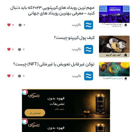
مهم ترین رویداد های کریپتویی ۲۰۲۳ که باید دنبال
کنید – معرفی بهترین رویداد های جهانی
نااریب
۰
۰
کیف پول کریپتو چیست؟
نااریب
۱
۰
توکن غیر قابل تعویض یا غیر مثلی (NFT) چیست؟
نااریب
۱
۰