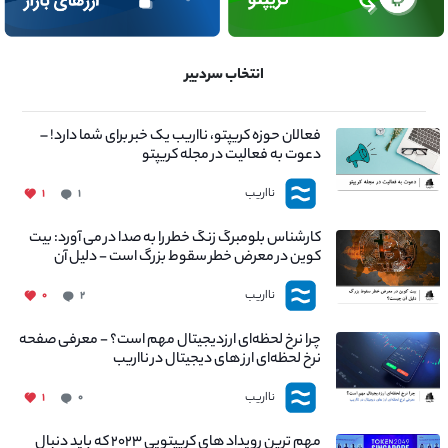
انتخاب سردبیر
فعالان حوزه کریپتو، نااریب یک خبر برای شما دارد! –
دعوت به فعالیت در مجله کریپتو
نااریب
۱
۱
کارشناس بلومبرگ زنگ خطر را به صدا در می آورد: بیت
کوین در معرض خطر سقوط بزرگ است - دلیل آن
چیست؟
نااریب
۰
۲
چرا نرخ لحظه‌ای ارزدیجیتال مهم است؟ - معرفی صفحه
نرخ لحظه‌ای ارز های دیجیتال در نااریب
نااریب
۱
۰
مهم ترین رویداد های کریپتویی ۲۰۲۳ که باید دنبال