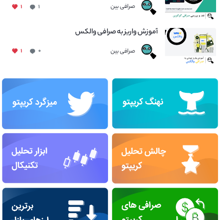
صرافی بین
۱
۱
آموزش واریز به صرافی والکس
صرافی بین
۱
۰