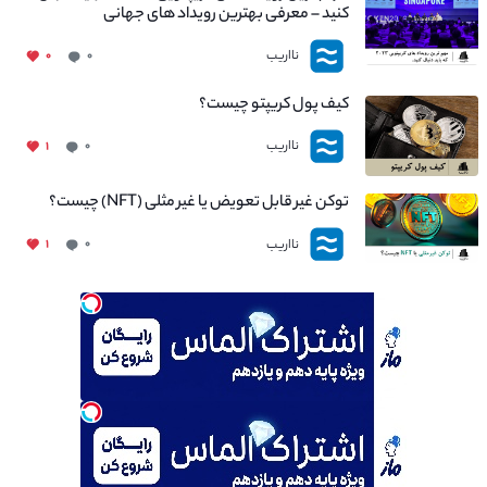
کنید – معرفی بهترین رویداد های جهانی
نااریب
۰
۰
کیف پول کریپتو چیست؟
نااریب
۱
۰
توکن غیر قابل تعویض یا غیر مثلی (NFT) چیست؟
نااریب
۱
۰