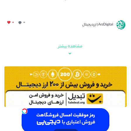
۰
۰
ArzDigital | ارزدیجیتال
مشاهده بیشتر