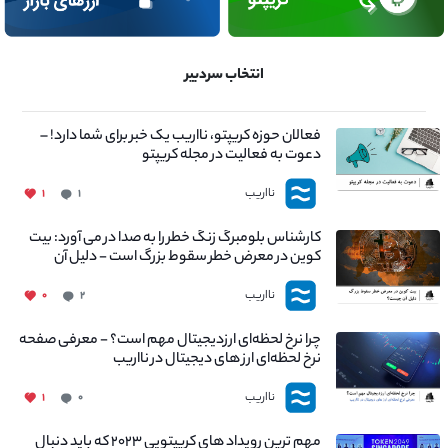
انتخاب سردبیر
فعالان حوزه کریپتو، نااریب یک خبر برای شما دارد! –
دعوت به فعالیت در مجله کریپتو
نااریب
۱
۱
کارشناس بلومبرگ زنگ خطر را به صدا در می آورد: بیت
کوین در معرض خطر سقوط بزرگ است - دلیل آن
چیست؟
نااریب
۰
۲
چرا نرخ لحظه‌ای ارزدیجیتال مهم است؟ - معرفی صفحه
نرخ لحظه‌ای ارز های دیجیتال در نااریب
نااریب
۱
۰
مهم ترین رویداد های کریپتویی ۲۰۲۳ که باید دنبال