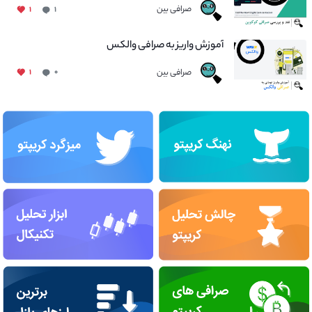
صرافی بین
۱
۱
آموزش واریز به صرافی والکس
صرافی بین
۱
۰