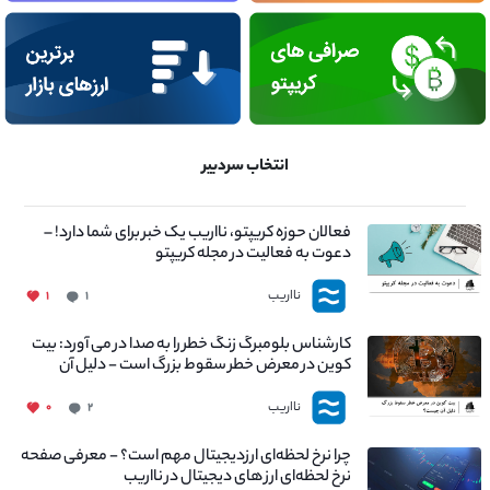
انتخاب سردبیر
فعالان حوزه کریپتو، نااریب یک خبر برای شما دارد! –
دعوت به فعالیت در مجله کریپتو
نااریب
۱
۱
کارشناس بلومبرگ زنگ خطر را به صدا در می آورد: بیت
کوین در معرض خطر سقوط بزرگ است - دلیل آن
چیست؟
نااریب
۰
۲
چرا نرخ لحظه‌ای ارزدیجیتال مهم است؟ - معرفی صفحه
نرخ لحظه‌ای ارز های دیجیتال در نااریب