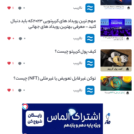
نااریب
۱
۰
مهم ترین رویداد های کریپتویی ۲۰۲۳ که باید دنبال
کنید – معرفی بهترین رویداد های جهانی
نااریب
۰
۰
کیف پول کریپتو چیست؟
نااریب
۱
۰
توکن غیر قابل تعویض یا غیر مثلی (NFT) چیست؟
نااریب
۱
۰