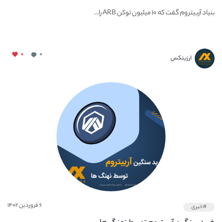
بنیاد آربیتروم گفت که ۱۰ میلیون توکن ARB را...
۰
۰
ارزینکس
۶ فروردین ۱۴۰۲
#خبری