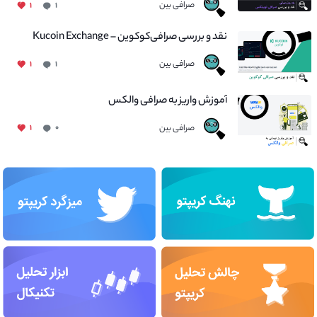
صرافی بین
۱
۱
نقد و بررسی صرافی‌کوکوین – Kucoin Exchange
صرافی بین
۱
۱
آموزش واریز به صرافی والکس
صرافی بین
۱
۰