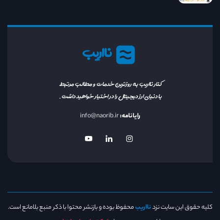
نااریب
کنار نااریب به روزترین خدمات و مطالب مرتبط
با دنیای ارز دیجیتال را در اختیار خواهید داشت.
رایانامه:
info@naorib.ir
کلیه حقوق این سایت نزد
نااریب
محفوظ بوده و بازنشر محتوا با ذکر منبع بلامانع است.