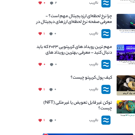
نااریب
۰
۲
چرا نرخ لحظه‌ای ارزدیجیتال مهم است؟ -
معرفی صفحه نرخ لحظه‌ای ارز های دیجیتال در
نااریب
نااریب
۱
۰
مهم ترین رویداد های کریپتویی ۲۰۲۳ که باید
دنبال کنید – معرفی بهترین رویداد های
جهانی
نااریب
۰
۰
کیف پول کریپتو چیست؟
نااریب
۱
۰
توکن غیر قابل تعویض یا غیر مثلی (NFT)
چیست؟
نااریب
۱
۰