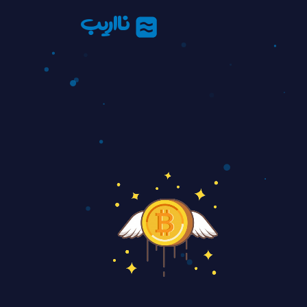
نااریب