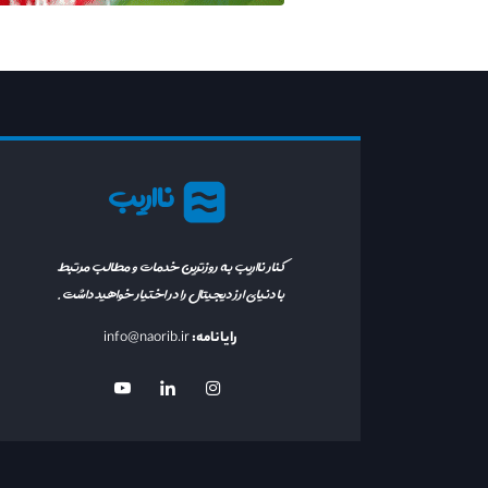
نااریب
کنار نااریب به روزترین خدمات و مطالب مرتبط
با دنیای ارز دیجیتال را در اختیار خواهید داشت.
رایانامه:
info@naorib.ir