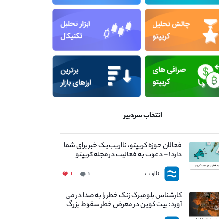
انتخاب سردبیر
فعالان حوزه کریپتو، نااریب یک خبر برای شما
دارد! – دعوت به فعالیت در مجله کریپتو
نااریب
۱
۱
کارشناس بلومبرگ زنگ خطر را به صدا در می
آورد: بیت کوین در معرض خطر سقوط بزرگ
است - دلیل آن چیست؟