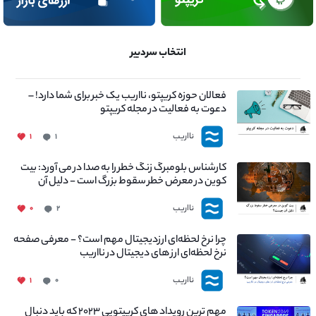
انتخاب سردبیر
فعالان حوزه کریپتو، نااریب یک خبر برای شما دارد! –
دعوت به فعالیت در مجله کریپتو
نااریب
۱
۱
کارشناس بلومبرگ زنگ خطر را به صدا در می آورد: بیت
کوین در معرض خطر سقوط بزرگ است - دلیل آن
چیست؟
نااریب
۰
۲
چرا نرخ لحظه‌ای ارزدیجیتال مهم است؟ - معرفی صفحه
نرخ لحظه‌ای ارز های دیجیتال در نااریب
نااریب
۱
۰
مهم ترین رویداد های کریپتویی ۲۰۲۳ که باید دنبال