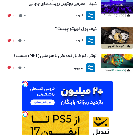
کنید – معرفی بهترین رویداد های جهانی
نااریب
۰
۰
کیف پول کریپتو چیست؟
نااریب
۱
۰
توکن غیر قابل تعویض یا غیر مثلی (NFT) چیست؟
نااریب
۱
۰