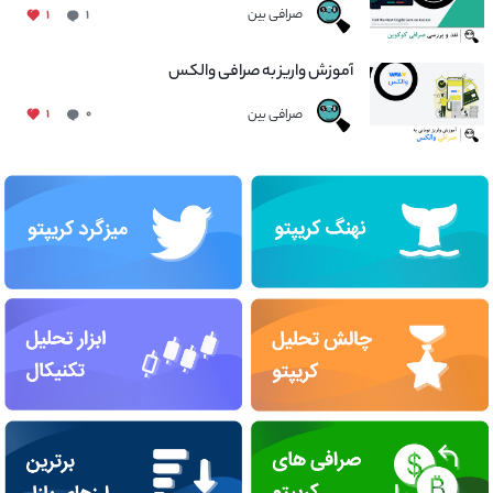
صرافی بین
۱
۱
آموزش واریز به صرافی والکس
صرافی بین
۱
۰