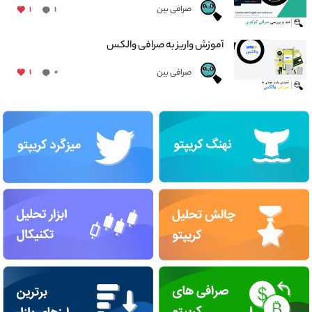
صرافی بین
۱
۱
آموزش واریز به صرافی والکس
صرافی بین
۱
۰