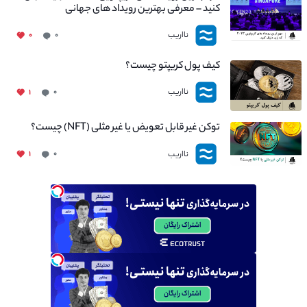
کنید – معرفی بهترین رویداد های جهانی
نااریب
۰
۰
کیف پول کریپتو چیست؟
نااریب
۱
۰
توکن غیر قابل تعویض یا غیر مثلی (NFT) چیست؟
نااریب
۱
۰