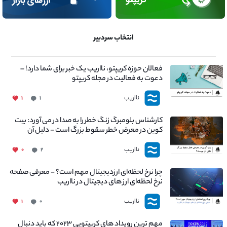
انتخاب سردبیر
فعالان حوزه کریپتو، نااریب یک خبر برای شما دارد! –
دعوت به فعالیت در مجله کریپتو
نااریب
۱
۱
کارشناس بلومبرگ زنگ خطر را به صدا در می آورد: بیت
کوین در معرض خطر سقوط بزرگ است - دلیل آن
چیست؟
نااریب
۰
۲
چرا نرخ لحظه‌ای ارزدیجیتال مهم است؟ - معرفی صفحه
نرخ لحظه‌ای ارز های دیجیتال در نااریب
نااریب
۱
۰
مهم ترین رویداد های کریپتویی ۲۰۲۳ که باید دنبال