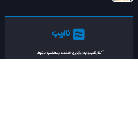
نااریب
کنار نااریب به روزترین خدمات و مطالب مرتبط
با دنیای ارز دیجیتال را در اختیار خواهید داشت.
رایانامه:
info@naorib.ir
کلیه حقوق این سایت نزد
نااریب
محفوظ بوده و بازنشر محتوا با ذکر منبع بلامانع است.