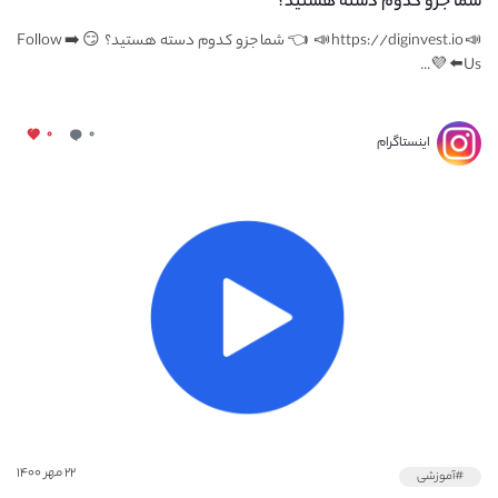
شما جزو کدوم دسته هستید؟
📣https://diginvest.io📣 👈 شما جزو کدوم دسته هستید؟ 😏 ➡️ Follow
Us⬅️ 💜...
۰
۰
اینستاگرام
۲۲ مهر ۱۴۰۰
#آموزشی