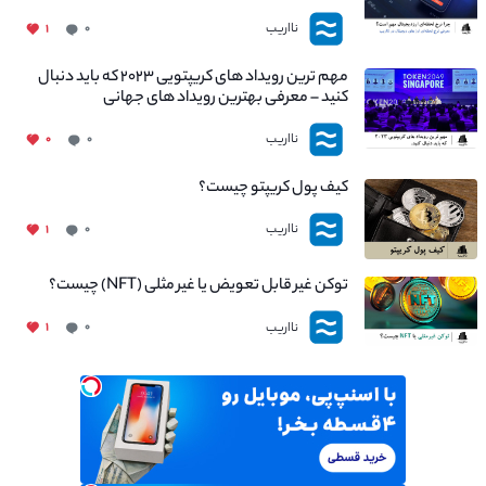
نااریب
۱
۰
مهم ترین رویداد های کریپتویی ۲۰۲۳ که باید دنبال
کنید – معرفی بهترین رویداد های جهانی
نااریب
۰
۰
کیف پول کریپتو چیست؟
نااریب
۱
۰
توکن غیر قابل تعویض یا غیر مثلی (NFT) چیست؟
نااریب
۱
۰