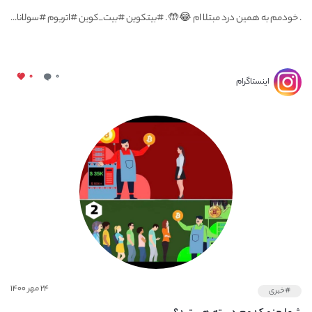
. خودمم به همین درد مبتلا ام 😂🤲 . #بیتکوین #بیت_کوین #اتریوم #سولانا...
۰
۰
اینستاگرام
۲۴ مهر ۱۴۰۰
#خبری