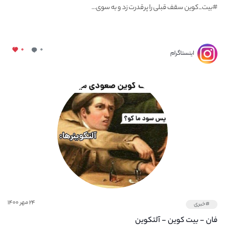
#بیت_کوین سقف قبلی را پرقدرت زد و به سوی...
۰
۰
اینستاگرام
۲۴ مهر ۱۴۰۰
#خبری
فان - بیت کوین - آلتکوین