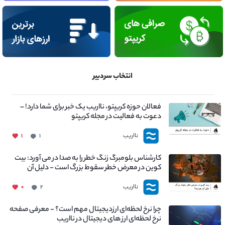
انتخاب سردبیر
فعالان حوزه کریپتو، نااریب یک خبر برای شما دارد! –
دعوت به فعالیت در مجله کریپتو
نااریب
۱
۱
کارشناس بلومبرگ زنگ خطر را به صدا در می آورد: بیت
کوین در معرض خطر سقوط بزرگ است - دلیل آن
چیست؟
نااریب
۰
۲
چرا نرخ لحظه‌ای ارزدیجیتال مهم است؟ - معرفی صفحه
نرخ لحظه‌ای ارز های دیجیتال در نااریب