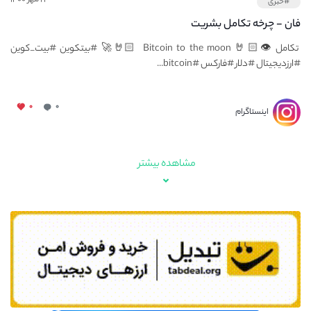
#خبری
فان - چرخه تکامل بشریت
تکامل⁦👁️⁩⁦🤘🏻⁩ Bitcoin to the moon 🤘🏻🚀 #بیتکوین #بیت_کوین
#ارزدیجیتال #دلار #فارکس #bitcoin...
۰
۰
اینستاگرام
مشاهده بیشتر