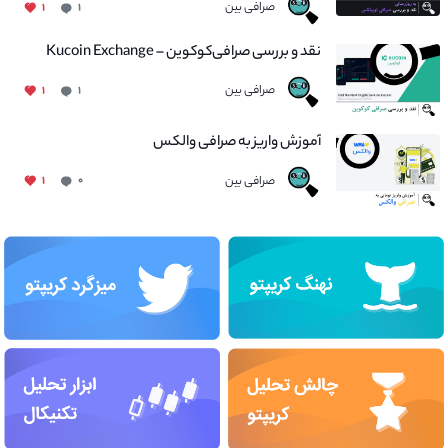
صرافی بین
۱
۱
نقد و بررسی صرافی‌کوکوین – Kucoin Exchange
صرافی بین
۱
۱
آموزش واریز به صرافی والکس
صرافی بین
۱
۰