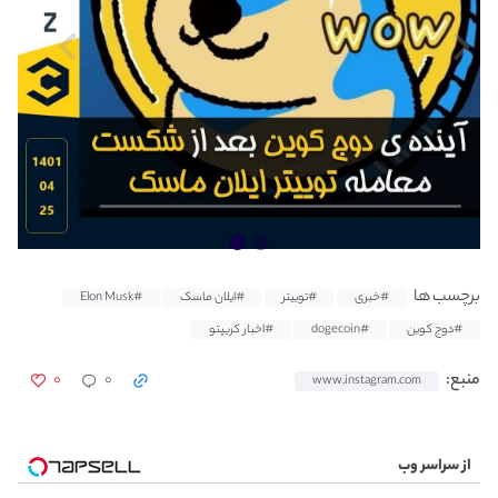
برچسب ها
#خبری
#توییتر
#ایلان ماسک
#Elon Musk
#دوج کوین
#dogecoin
#اخبار کریپتو
۰
۰
منبع:
www.instagram.com
از سراسر وب