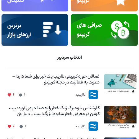
انتخاب سردبیر
فعالان حوزه کریپتو، نااریب یک خبر برای شما دارد! –
دعوت به فعالیت در مجله کریپتو
نااریب
۱
۱
کارشناس بلومبرگ زنگ خطر را به صدا در می آورد: بیت
کوین در معرض خطر سقوط بزرگ است - دلیل آن
چیست؟
نااریب
۰
۲