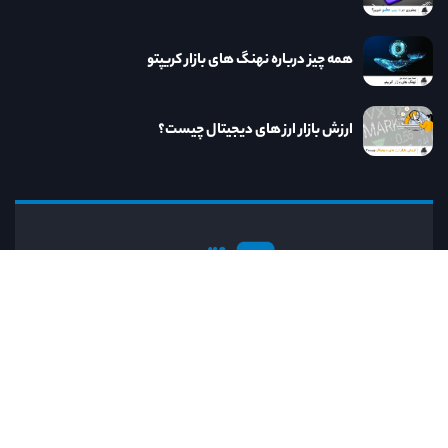
همه چیز درباره نهنگ های بازار کریپتو
ارزش بازار ارز های دیجیتال چیست؟
نااریب
کنار نااریب به روزترین خدمات و مطالب مرتبط
با دنیای ارز دیجیتال را در اختیار خواهید داشت.
رایانامه:
info@naorib.ir