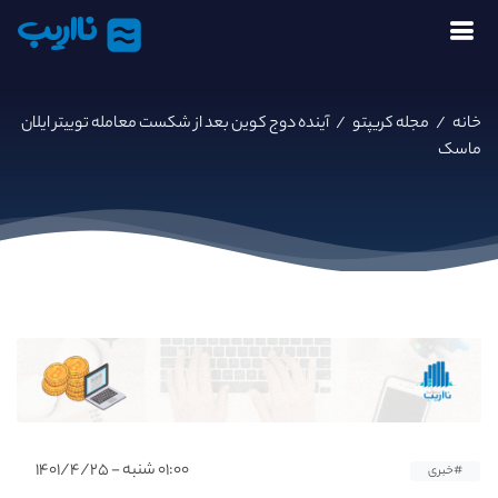
نااریب
خانه
/
مجله کریپتو
/
آینده دوج کوین بعد از شکست معامله توییتر ایلان
ماسک
۰۱:۰۰ شنبه - ۱۴۰۱/۴/۲۵
#خبری