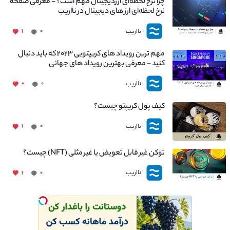
چرا نرخ لحظه‌ای ارزدیجیتال مهم است؟ - معرفی صفحه
نرخ لحظه‌ای ارز های دیجیتال در نااریب
نااریب
۱
۰
مهم ترین رویداد های کریپتویی ۲۰۲۳ که باید دنبال
کنید – معرفی بهترین رویداد های جهانی
نااریب
۰
۰
کیف پول کریپتو چیست؟
نااریب
۱
۰
توکن غیر قابل تعویض یا غیر مثلی (NFT) چیست؟
نااریب
۱
۰