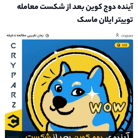
آینده دوج کوین بعد از شکست معامله
توییتر ایلان ماسک
زمان تقریبی مطالعه
۱دقیقه
cryparz