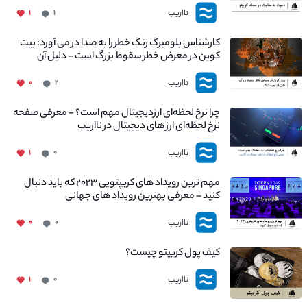
نااریب
۱
۱
کارشناس بلومبرگ زنگ خطر را به صدا در می آورد: بیت
کوین در معرض خطر سقوط بزرگ است - دلیل آن
چیست؟
نااریب
۰
۲
چرا نرخ لحظه‌ای ارزدیجیتال مهم است؟ - معرفی صفحه
نرخ لحظه‌ای ارز های دیجیتال در نااریب
نااریب
۱
۰
مهم ترین رویداد های کریپتویی ۲۰۲۳ که باید دنبال
کنید – معرفی بهترین رویداد های جهانی
نااریب
۰
۰
کیف پول کریپتو چیست؟
نااریب
۱
۰