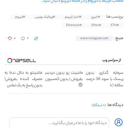
مطالب مرتبط با اتریوم را در مجله کریپتو دنبال کنید.
برچسب ها
#خبری
#اخبار کریپتو
#ویتالیک بوترین
#اتریوم
#Ethereum
#Ether
#ETH
۰
۰
منبع:
www.instagram.com
از سراسر وب
سرمایه گذاری بدون
ماشینت رو بدون دردسر
ماشینتو به دلال نده! به
ریسک با سود 38 درصد
بفروش | بدون کمسیون
مصرف کننده بفروش!
سالانه📈
😍
بدون پاسخ به یک تماس
دیدگاه ها
(۰ دیدگاه)