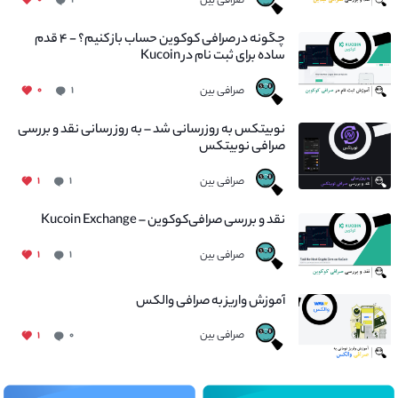
صرافی بین
۰
۲
چگونه در صرافی کوکوین حساب باز کنیم؟ - ۴ قدم
ساده برای ثبت نام در Kucoin
صرافی بین
۰
۱
نوبیتکس به روزرسانی شد – به روز رسانی نقد و بررسی
صرافی نوبیتکس
صرافی بین
۱
۱
نقد و بررسی صرافی‌کوکوین – Kucoin Exchange
صرافی بین
۱
۱
آموزش واریز به صرافی والکس
صرافی بین
۱
۰